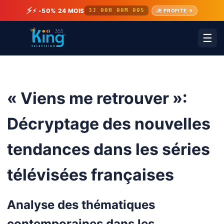
⚡
⚡ -50% 24 MOIS
3J 00H 00M 00S
JE PROFITE →
☰
« Viens me retrouver »:
Décryptage des nouvelles
tendances dans les séries
télévisées françaises
Analyse des thématiques
contemporaines dans les