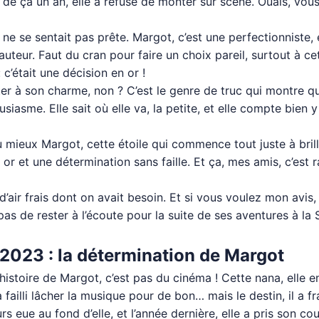
a de ça un an, elle a refusé de monter sur scène. Ouais, vous 
e ne se sentait pas prête. Margot, c’est une perfectionniste, 
 hauteur. Faut du cran pour faire un choix pareil, surtout à c
 c’était une décision en or !
uter à son charme, non ? C’est le genre de truc qui montre qu’
iasme. Elle sait où elle va, la petite, et elle compte bien y
 mieux Margot, cette étoile qui commence tout juste à brill
n or et une détermination sans faille. Et ça, mes amis, c’est
air frais dont on avait besoin. Et si vous voulez mon avis, e
 pas de rester à l’écoute pour la suite de ses aventures à l
2023 : la détermination de Margot
histoire de Margot, c’est pas du cinéma ! Cette nana, elle en
a failli lâcher la musique pour de bon… mais le destin, il a 
urs eue au fond d’elle, et l’année dernière, elle a pris son c