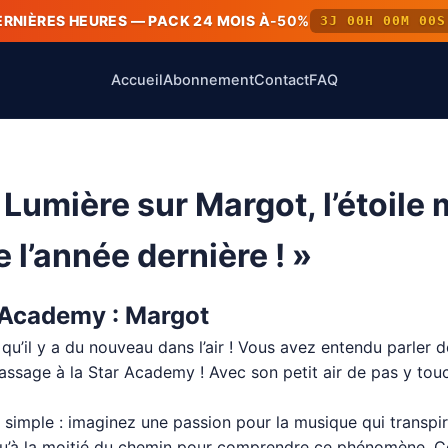
ERNIÈRES HEURES — PACK 24 MOIS À
-50%
3J 00H 00M 00S
Accueil
Abonnement
Contact
FAQ
Lumière sur Margot, l’étoile 
e l’année dernière ! »
r Academy : Margot
qu’il y a du nouveau dans l’air ! Vous avez entendu parler 
passage à la Star Academy ! Avec son petit air de pas y touc
simple : imaginez une passion pour la musique qui transpi
u’à la moitié du chemin pour comprendre ce phénomène. Cette 