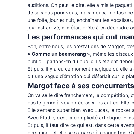
auditions. On peut le dire, elle a mis le paquet!
Je sais pas pour vous, mais moi ça me fascine
une folle, jour et nuit, enchaînant les vocalise
jour est arrivé, elle était prête à en découdre 
Les performances qui ont marqu
Bon, entre nous, les prestations de Margot, c’e
« Comme un boomerang »
, même les oiseaux d
public… parlons-en du public! Ils étaient debo
Et puis, il y a eu ce moment magique où elle a
dit une vague d’émotion qui déferlait sur le pla
Margot face à ses concurrents
On va se le dire franchement, la compétition, c’e
pas le genre à vouloir écraser les autres. Elle 
Elle s’entend super bien avec Lucas, le rocker
Avec Élodie, c’est la complicité artistique. El
Et puis, il faut dire ce qui est, dans cette av
personnel, et elle se surpasse à chaque fois. C’e