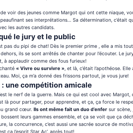
 de voir des jeunes comme Margot qui ont cette niaque, vo
s, peaufinant ses interprétations… Sa détermination, c’était
avec les autres candidats.
é le jury et le public
st pas du pipi de chat! Dès le premier prime , elle a mis to
ehors, ils se sont arrêtés de chanter pour l’écouter. Le jury, 
ut, à applaudir comme des fous furieux!
 chanté
« Vivre ou survivre »
, et là, c’était l’apothéose. E
teau. Moi, ça m’a donné des frissons partout, je vous jure!
 : une compétition amicale
st le nerf de la guerre. Mais ce qui est cool avec Margot, c’
est là pour partager, pour apprendre, et ça, ça force le respe
 au grand cœur.
Ils ont même fait un duo d’enfer
sur scène, 
les bossent leurs gammes ensemble, et ça se voit que ça déch
enture, la concurrence, c’est aussi une sacrée source de mot
st ça l’esprit Star Ac’, après tout!