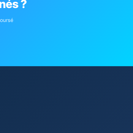
nés ?
boursé