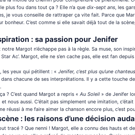
le plus fou dans tout ça ? Elle n’a que
dix-sept ans
, les gars
, je vous conseille de rattraper ça vite fait. Parce que Mar
ur bonheur. C’est comme si elle savait déjà tout de la scène, 
spiration : sa passion pour Jenifer
t notre Margot n’échappe pas à la règle. Sa muse, son inspir
Star Ac’. Margot, elle ne s’en cache pas, elle est fan depu
 les yeux qui pétillent : «
Jenifer, c’est plus qu’une chanteu
 dans chacune de ses interprétations. Il y a cette touche de 
.
 ça ? C’est quand Margot a repris «
Au Soleil
» de Jenifer lo
, et nous aussi. C’était pas simplement une imitation, c’étai
ême réussi à me faire aimer la chanson encore plus, c’est pour
scène : les raisons d’une décision aud
out tracé ? Que nenni ! Margot, elle a connu des hauts et de