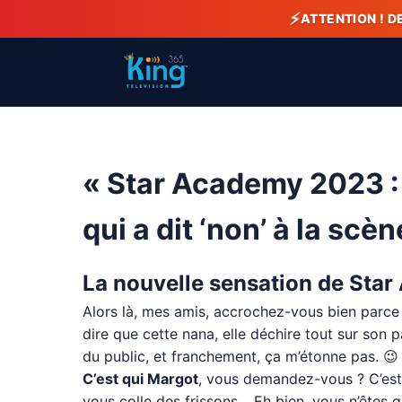
⚡
ATTENTION ! D
« Star Academy 2023 : 
qui a dit ‘non’ à la scèn
La nouvelle sensation de Sta
Alors là, mes amis, accrochez-vous bien parce 
dire que cette nana, elle déchire tout sur son 
du public, et franchement, ça m’étonne pas. 😉
C’est qui Margot
, vous demandez-vous ? C’est 
vous colle des frissons… Eh bien, vous n’êtes q