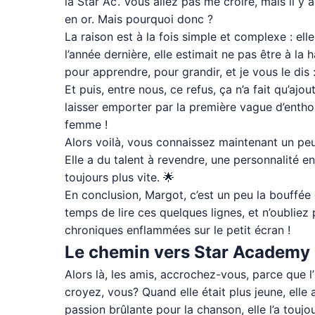
la Star Ac’. Vous allez pas me croire, mais il y 
en or. Mais pourquoi donc ?
La raison est à la fois simple et complexe : ell
l’année dernière, elle estimait ne pas être à la
pour apprendre, pour grandir, et je vous le dis :
Et puis, entre nous, ce refus, ça n’a fait qu’ajo
laisser emporter par la première vague d’enthous
femme !
Alors voilà, vous connaissez maintenant un peu
Elle a du talent à revendre, une personnalité e
toujours plus vite. 🌟
En conclusion, Margot, c’est un peu la bouffée d’
temps de lire ces quelques lignes, et n’oubliez
chroniques enflammées sur le petit écran !
Le chemin vers Star Academy 
Alors là, les amis, accrochez-vous, parce que l’
croyez, vous? Quand elle était plus jeune, elle 
passion brûlante pour la chanson, elle l’a toujo