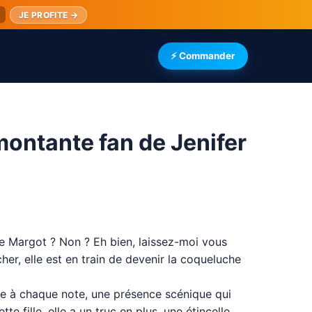
JE PROFITE →
⚡ Commander
montante fan de Jenifer
de Margot ? Non ? Eh bien, laissez-moi vous
her, elle est en train de devenir la coqueluche
re à chaque note, une présence scénique qui
fille, elle a un truc en plus, une étincelle