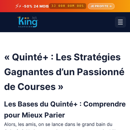
⚡
⚡ -50% 24 MOIS
3J 00H 00M 00S
JE PROFITE →
☰
« Quinté+ : Les Stratégies
Gagnantes d’un Passionné
de Courses »
Les Bases du Quinté+ : Comprendre
pour Mieux Parier
Alors, les amis, on se lance dans le grand bain du