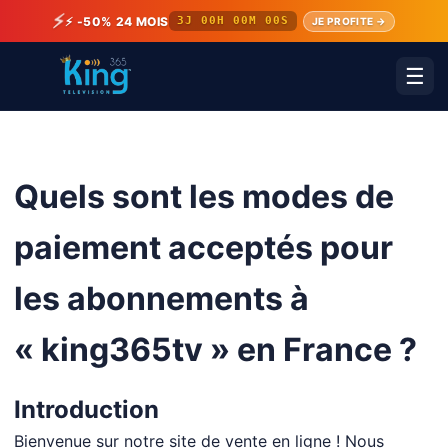
⚡
⚡ -50% 24 MOIS
3J 00H 00M 00S
JE PROFITE →
☰
Quels sont les modes de
paiement acceptés pour
les abonnements à
« king365tv » en France ?
Introduction
Bienvenue sur notre site de vente en ligne ! Nous