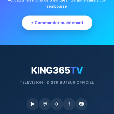
Activation en moins de 5 minutes · Garantie satisfait ou
remboursé
⚡ Commander maintenant
KING365
TV
TELEVISION · DISTRIBUTEUR OFFICIEL
▶
💬
✈
f
📷