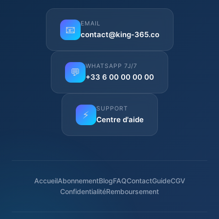
EMAIL
📧
contact@king-365.co
WHATSAPP 7J/7
💬
+33 6 00 00 00 00
SUPPORT
⚡
Centre d'aide
Accueil
Abonnement
Blog
FAQ
Contact
Guide
CGV
Confidentialité
Remboursement