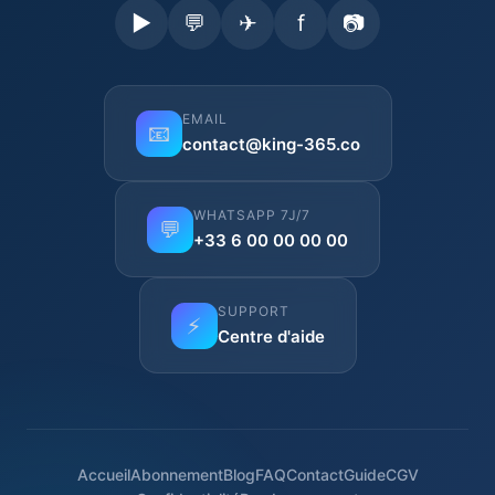
▶
💬
✈
f
📷
EMAIL
📧
contact@king-365.co
WHATSAPP 7J/7
💬
+33 6 00 00 00 00
SUPPORT
⚡
Centre d'aide
Accueil
Abonnement
Blog
FAQ
Contact
Guide
CGV