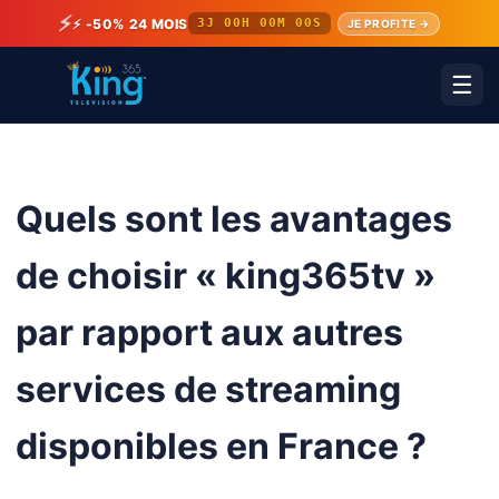
⚡
⚡ -50% 24 MOIS
3J 00H 00M 00S
JE PROFITE →
☰
Quels sont les avantages
de choisir « king365tv »
par rapport aux autres
services de streaming
disponibles en France ?