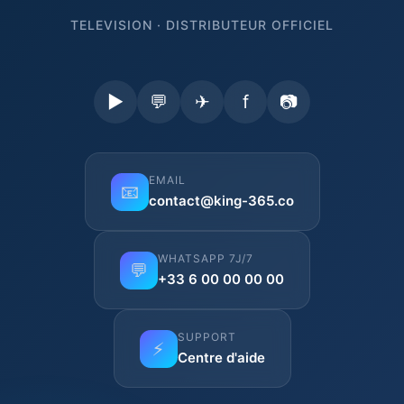
TELEVISION · DISTRIBUTEUR OFFICIEL
▶
💬
✈
f
📷
EMAIL
📧
contact@king-365.co
WHATSAPP 7J/7
💬
+33 6 00 00 00 00
SUPPORT
⚡
Centre d'aide