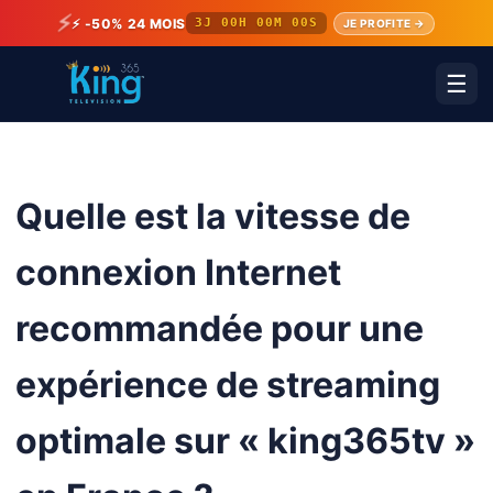
⚡
⚡ -50% 24 MOIS
3J 00H 00M 00S
JE PROFITE →
☰
Quelle est la vitesse de
connexion Internet
recommandée pour une
expérience de streaming
optimale sur « king365tv »