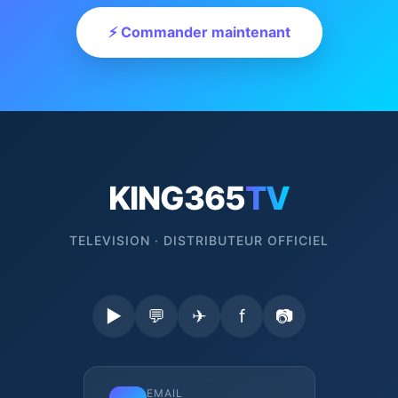
⚡ Commander maintenant
KING365
TV
TELEVISION · DISTRIBUTEUR OFFICIEL
▶
💬
✈
f
📷
EMAIL