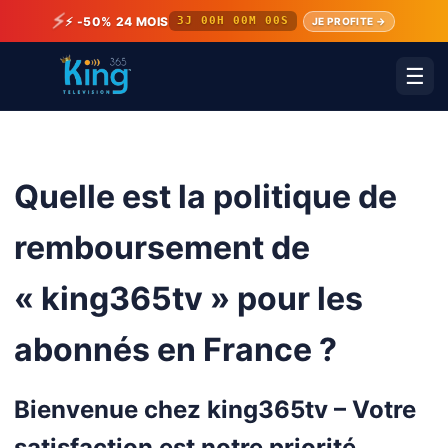
⚡
⚡ -50% 24 MOIS
3J 00H 00M 00S
JE PROFITE →
☰
Quelle est la politique de
remboursement de
« king365tv » pour les
abonnés en France ?
Bienvenue chez king365tv – Votre
satisfaction est notre priorité