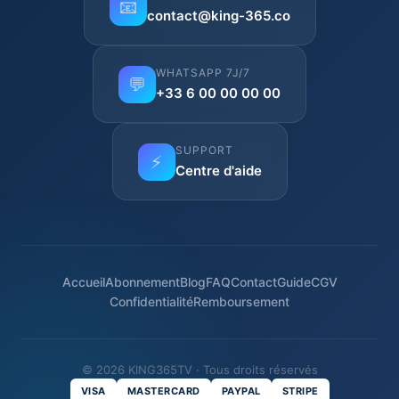
📧
contact@king-365.co
WHATSAPP 7J/7
💬
+33 6 00 00 00 00
SUPPORT
⚡
Centre d'aide
Accueil
Abonnement
Blog
FAQ
Contact
Guide
CGV
Confidentialité
Remboursement
© 2026 KING365TV · Tous droits réservés
VISA
MASTERCARD
PAYPAL
STRIPE