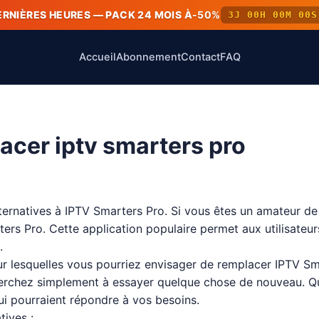
ERNIÈRES HEURES — PACK 24 MOIS À
-50%
3J 00H 00M 00S
Accueil
Abonnement
Contact
FAQ
lacer iptv smarters pro
alternatives à IPTV Smarters Pro. Si vous êtes un amateur 
rs Pro. Cette application populaire permet aux utilisateurs
.
our lesquelles vous pourriez envisager de remplacer IPTV Sm
cherchez simplement à essayer quelque chose de nouveau. Qu
ui pourraient répondre à vos besoins.
tives :