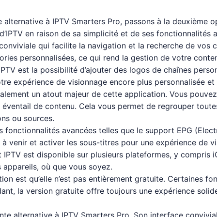
 alternative à IPTV Smarters Pro, passons à la deuxième op
 d’IPTV en raison de sa simplicité et de ses fonctionnalités 
conviviale qui facilite la navigation et la recherche de vo
gories personnalisées, ce qui rend la gestion de votre cont
PTV est la possibilité d’ajouter des logos de chaînes pers
otre expérience de visionnage encore plus personnalisée et
galement un atout majeur de cette application. Vous pouvez 
e éventail de contenu. Cela vous permet de regrouper toutes
ions ou sources.
fonctionnalités avancées telles que le support EPG (Electr
 venir et activer les sous-titres pour une expérience de v
t IPTV est disponible sur plusieurs plateformes, y compris
s appareils, où que vous soyez.
tion est qu’elle n’est pas entièrement gratuite. Certaines f
t, la version gratuite offre toujours une expérience solide
te alternative à IPTV Smarters Pro. Son interface convivial