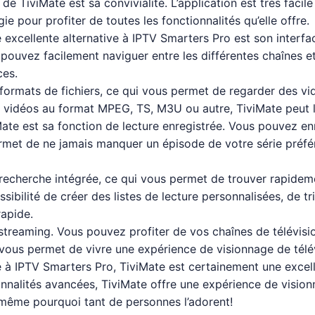
de TiviMate est sa convivialité. L’application est très facil
e pour profiter de toutes les fonctionnalités qu’elle offre.
 excellente alternative à IPTV Smarters Pro est son interfac
s pouvez facilement naviguer entre les différentes chaînes 
ces.
ormats de fichiers, ce qui vous permet de regarder des vid
s vidéos au format MPEG, TS, M3U ou autre, TiviMate peut l
Mate est sa fonction de lecture enregistrée. Vous pouvez en
ermet de ne jamais manquer un épisode de votre série préf
recherche intégrée, ce qui vous permet de trouver rapideme
ibilité de créer des listes de lecture personnalisées, de t
apide.
 streaming. Vous pouvez profiter de vos chaînes de télévisi
 vous permet de vivre une expérience de visionnage de télé
e à IPTV Smarters Pro, TiviMate est certainement une excel
ctionnalités avancées, TiviMate offre une expérience de visio
même pourquoi tant de personnes l’adorent!