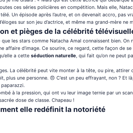
outes ces séries policières en compétition. Mais elle, Natac
élé. Un épisode après l’autre, et on devenait accro, pas vra
 d’éloges sur son jeu d’actrice, et même ma grand-mère ne m
on et pièges de la célébrité télévisuell
 que les stars comme Natacha Amal connaissent bien. On ne p
e affaire d’image. Ce sourire, ce regard, cette façon de se 
qu’elle a cette
séduction naturelle
, qui fait qu’on ne peut p
s. La célébrité peut vite monter à la tête, ou pire, attirer 
, plus une personne. 😠 C’est un peu effrayant, non ? Et là, 
 paparazzi.
ombé à la pression, qui ont vu leur image ternie par un sc
 sacrée dose de classe. Chapeau !
ent elle redéfinit la notoriété