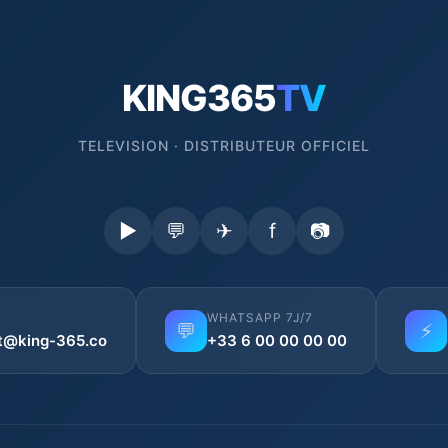
KING365
TV
TELEVISION · DISTRIBUTEUR OFFICIEL
▶
💬
✈
f
📷
WHATSAPP 7J/7
💬
⚡
t@king-365.co
+33 6 00 00 00 00