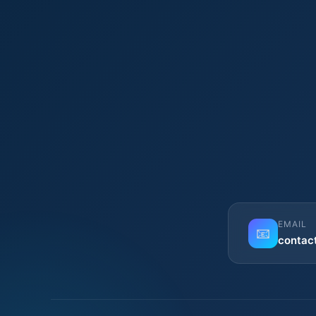
EMAIL
📧
contac