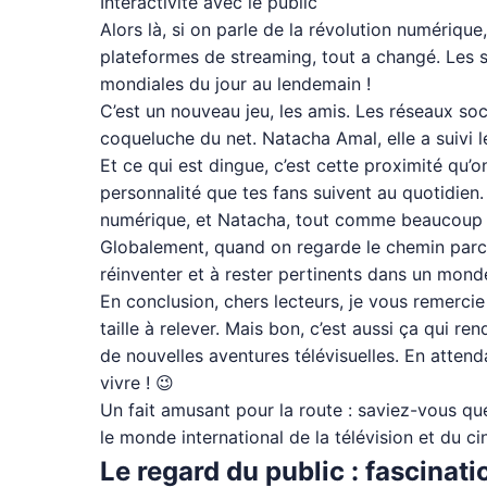
Interactivité avec le public
Alors là, si on parle de la révolution numérique
plateformes de streaming, tout a changé. Les s
mondiales du jour au lendemain !
C’est un nouveau jeu, les amis. Les réseaux soc
coqueluche du net. Natacha Amal, elle a suivi 
Et ce qui est dingue, c’est cette proximité qu’on
personnalité que tes fans suivent au quotidien. C
numérique, et Natacha, tout comme beaucoup d’en
Globalement, quand on regarde le chemin parc
réinventer et à rester pertinents dans un monde
En conclusion, chers lecteurs, je vous remercie 
taille à relever. Mais bon, c’est aussi ça qui re
de nouvelles aventures télévisuelles. En attenda
vivre ! 😉
Un fait amusant pour la route : saviez-vous qu
le monde international de la télévision et du ci
Le regard du public : fascinati