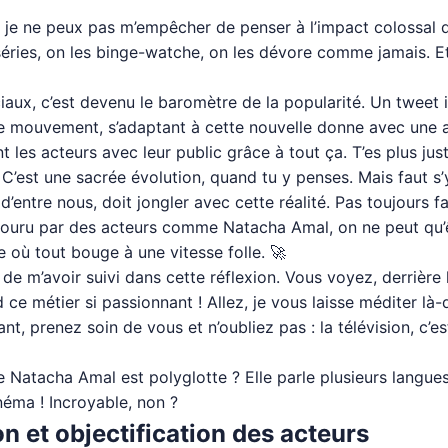
, je ne peux pas m’empêcher de penser à l’impact colossal qu
éries, on les binge-watche, on les dévore comme jamais. Et 
iaux, c’est devenu le baromètre de la popularité. Un tweet i
le mouvement, s’adaptant à cette nouvelle donne avec une a
t les acteurs avec leur public grâce à tout ça. T’es plus just
’est une sacrée évolution, quand tu y penses. Mais faut s’y fa
tre nous, doit jongler avec cette réalité. Pas toujours faci
ouru par des acteurs comme Natacha Amal, on ne peut qu’êt
 où tout bouge à une vitesse folle. 🚀
de m’avoir suivi dans cette réflexion. Vous voyez, derrière le
nd ce métier si passionnant ! Allez, je vous laisse méditer là
nt, prenez soin de vous et n’oubliez pas : la télévision, c’es
e Natacha Amal est polyglotte ? Elle parle plusieurs langue
néma ! Incroyable, non ?
on et objectification des acteurs