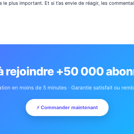
a le plus important. Et si t’as envie de réagir, les commentai
 à rejoindre +50 000 abon
ation en moins de 5 minutes · Garantie satisfait ou rem
⚡ Commander maintenant