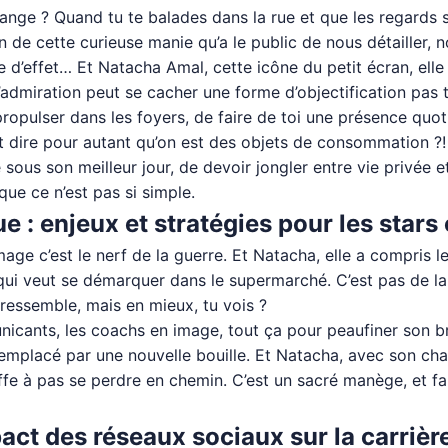
nge ? Quand tu te balades dans la rue et que les regards se
n de cette curieuse manie qu’a le public de nous détailler, no
le d’effet… Et Natacha Amal, cette icône du petit écran, elle 
l’admiration peut se cacher une forme d’objectification pas t
 propulser dans les foyers, de faire de toi une présence quo
ut dire pour autant qu’on est des objets de consommation ?! 
sous son meilleur jour, de devoir jongler entre vie privée et
 que ce n’est pas si simple.
ue : enjeux et stratégies pour les sta
age c’est le nerf de la guerre. Et Natacha, elle a compris le
 veut se démarquer dans le supermarché. C’est pas de la ta
 ressemble, mais en mieux, tu vois ?
mmunicants, les coachs en image, tout ça pour peaufiner son 
te remplacé par une nouvelle bouille. Et Natacha, avec son ch
affe à pas se perdre en chemin. C’est un sacré manège, et f
act des réseaux sociaux sur la carrièr