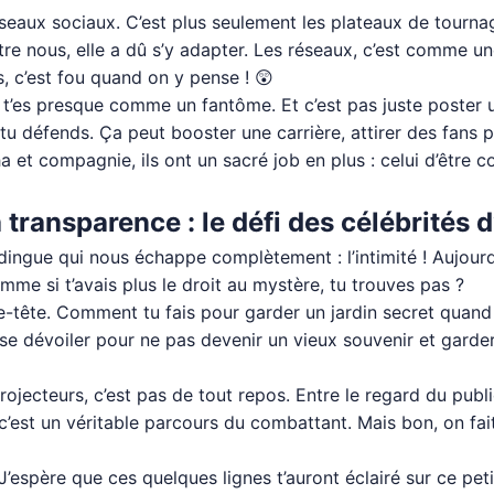
réseaux sociaux. C’est plus seulement les plateaux de tournag
re nous, elle a dû s’y adapter. Les réseaux, c’est comme u
, c’est fou quand on y pense ! 😲
k, t’es presque comme un fantôme. Et c’est pas juste poster
u défends. Ça peut booster une carrière, attirer des fans pa
ha et compagnie, ils ont un sacré job en plus : celui d’êtr
la transparence : le défi des célébrités 
 dingue qui nous échappe complètement : l’intimité ! Aujourd
e si t’avais plus le droit au mystère, tu trouves pas ?
e-tête. Comment tu fais pour garder un jardin secret quand t
re se dévoiler pour ne pas devenir un vieux souvenir et gar
rojecteurs, c’est pas de tout repos. Entre le regard du publ
 c’est un véritable parcours du combattant. Mais bon, on fai
. J’espère que ces quelques lignes t’auront éclairé sur ce pe