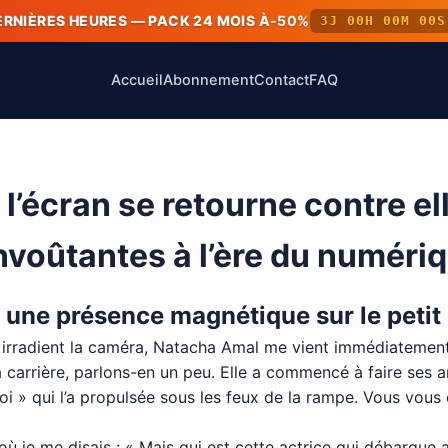
ERNIÈRES HEURES — PACK 24 MOIS À
-50%
3J 00H 00M 00S
Accueil
Abonnement
Contact
FAQ
l’écran se retourne contre el
voûtantes à l’ère du numériq
 une présence magnétique sur le petit
 irradient la caméra, Natacha Amal me vient immédiatement 
a carrière, parlons-en un peu. Elle a commencé à faire ses
loi » qui l’a propulsée sous les feux de la rampe. Vous vou
 je me disais : « Mais qui est cette actrice qui débarque a