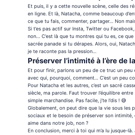
Et puis, il y a cette nouvelle scène, celle des 
en ligne. Et là, Natacha, comme beaucoup d’ent
ce que tu fais, commenter, partager… Non mais
Si t’es pas actif sur Insta, Twitter ou Faceboo
non… C’est là que tu montres qui tu es, ce que t
sacrée panade si tu dérapes. Alors, oui, Natac
je te raconte pas la pression…
Préserver l’intimité à l’ère de 
Et pour finir, parlons un peu de ce truc un peu
avec qui, pourquoi, comment… C’est un peu comm
Pour Natacha et les autres, c’est un sacré cass
siècle, ma parole. Faut trouver l’équilibre ent
simple marchandise. Pas facile, j’te l’dis ! 😅
Globalement, on peut dire que la vie sous les p
sociaux et le besoin de préserver son intimité,
aime dans notre job, non ?
En conclusion, merci à toi qui m’a lu jusque-là