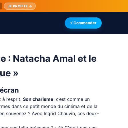
JE PROFITE →
⚡ Commander
le : Natacha Amal et le
ue »
 écran
à l’esprit.
Son charisme
, c’est comme un
 armes dans ce petit monde du cinéma et de la
s en souvenez ? Avec Ingrid Chauvin, ces deux-
vec une telle présence ? » 😲 C’était pas une