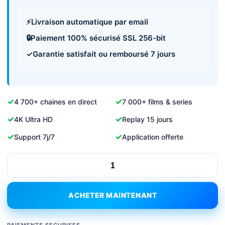
⚡
Livraison automatique par email
🔒
Paiement 100% sécurisé SSL 256-bit
✓
Garantie satisfait ou remboursé 7 jours
4 700+ chaines en direct
7 000+ films & series
4K Ultra HD
Replay 15 jours
Support 7j/7
Application offerte
Abonnement
IPTV
6
ACHETER MAINTENANT
mois
-
KING365TV