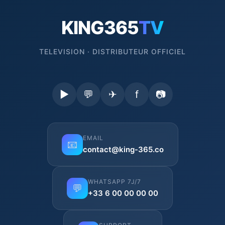
KING365
TV
TELEVISION · DISTRIBUTEUR OFFICIEL
▶
💬
✈
f
📷
EMAIL
📧
contact@king-365.co
WHATSAPP 7J/7
💬
+33 6 00 00 00 00