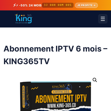
⚡
⚡ -50% 24 MOIS
3J 00H 00M 00S
JE PROFITE →
☰
Abonnement IPTV 6 mois –
KING365TV