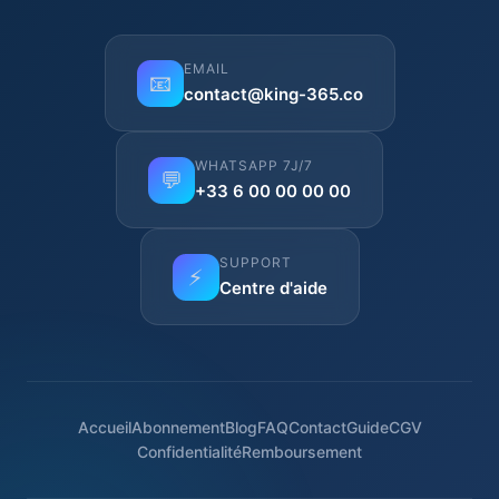
EMAIL
📧
contact@king-365.co
WHATSAPP 7J/7
💬
+33 6 00 00 00 00
SUPPORT
⚡
Centre d'aide
Accueil
Abonnement
Blog
FAQ
Contact
Guide
CGV
Confidentialité
Remboursement