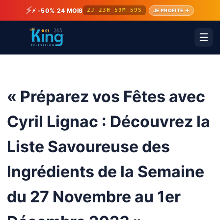
⚡
⚡ -50% 24 MOIS
2J 23H 59M 59S
JE PROFITE →
☰
« Préparez vos Fêtes avec
Cyril Lignac : Découvrez la
Liste Savoureuse des
Ingrédients de la Semaine
du 27 Novembre au 1er