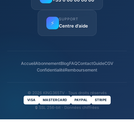
SUPPORT
⚡
Centre d'aide
Accueil
Abonnement
Blog
FAQ
Contact
Guide
CGV
Confidentialité
Remboursement
© 2026 KING365TV · Tous droits réservés
VISA
MASTERCARD
PAYPAL
STRIPE
🔒 SSL 256-bit · Données chiffrées