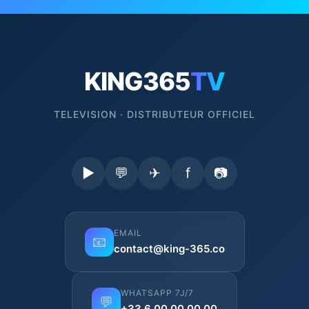
KING365
TV
TELEVISION · DISTRIBUTEUR OFFICIEL
▶
💬
✈
f
📷
EMAIL
📧
contact@king-365.co
WHATSAPP 7J/7
💬
+33 6 00 00 00 00