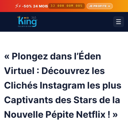
⚡
⚡ -50% 24 MOIS
3J 00H 00M 00S
JE PROFITE →
☰
« Plongez dans l’Éden
Virtuel : Découvrez les
Clichés Instagram les plus
Captivants des Stars de la
Nouvelle Pépite Netflix ! »