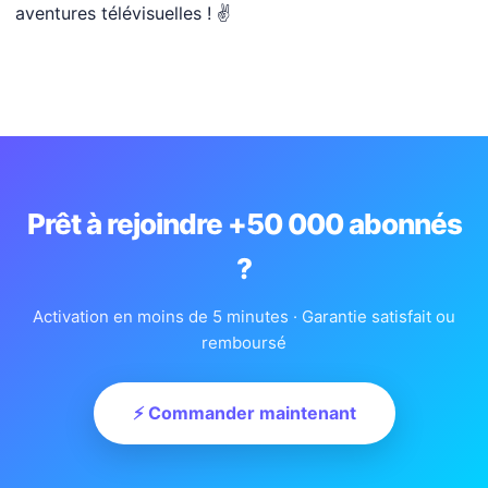
aventures télévisuelles ! ✌
Prêt à rejoindre +50 000 abonnés
?
Activation en moins de 5 minutes · Garantie satisfait ou
remboursé
⚡ Commander maintenant