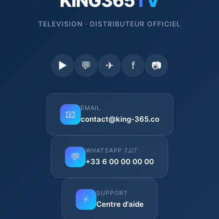
KING365
TV
TELEVISION · DISTRIBUTEUR OFFICIEL
▶
💬
✈
f
📷
EMAIL
📧
contact@king-365.co
WHATSAPP 7J/7
💬
+33 6 00 00 00 00
SUPPORT
⚡
Centre d'aide