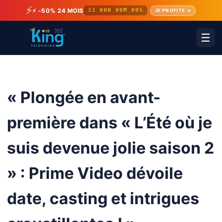
⚡
⚡ -50% 24 MOIS
3J 00H 00M 00S
JE PROFITE →
☰
« Plongée en avant-
première dans « L’Été où je
suis devenue jolie saison 2
» : Prime Video dévoile
date, casting et intrigues