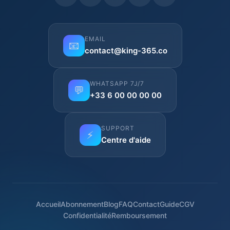
EMAIL
📧
contact@king-365.co
WHATSAPP 7J/7
💬
+33 6 00 00 00 00
SUPPORT
⚡
Centre d'aide
Accueil
Abonnement
Blog
FAQ
Contact
Guide
CGV
Confidentialité
Remboursement