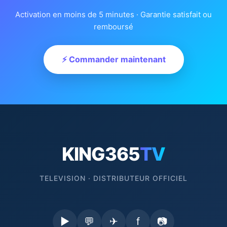
Activation en moins de 5 minutes · Garantie satisfait ou
remboursé
⚡ Commander maintenant
KING365
TV
TELEVISION · DISTRIBUTEUR OFFICIEL
▶
💬
✈
f
📷