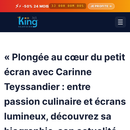
⚡
⚡ -50% 24 MOIS
3J 00H 00M 00S
JE PROFITE →
☰
« Plongée au cœur du petit
écran avec Carinne
Teyssandier : entre
passion culinaire et écrans
lumineux, découvrez sa