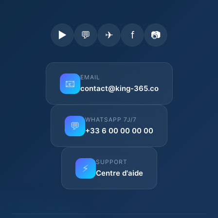
▶
💬
✈
f
📷
EMAIL
📧
contact@king-365.co
WHATSAPP 7J/7
💬
+33 6 00 00 00 00
SUPPORT
⚡
Centre d'aide