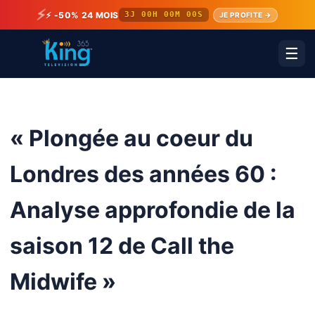
⚡
⚡ -50% 24 MOIS
3J 00H 00M 00S
JE PROFITE →
☰
« Plongée au coeur du
Londres des années 60 :
Analyse approfondie de la
saison 12 de Call the
Midwife »