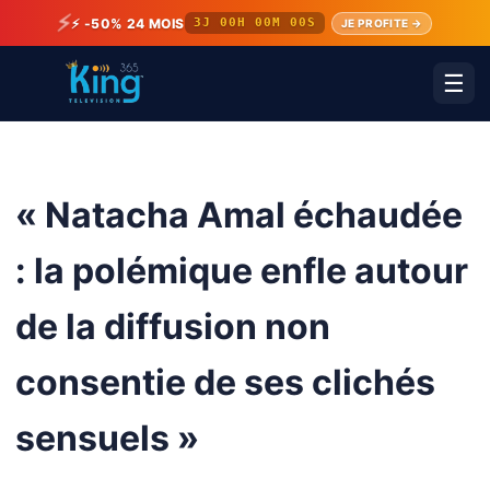
⚡
⚡ -50% 24 MOIS
3J 00H 00M 00S
JE PROFITE →
☰
« Natacha Amal échaudée
: la polémique enfle autour
de la diffusion non
consentie de ses clichés
sensuels »