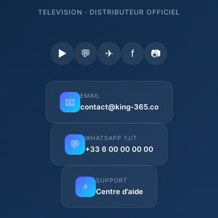
TELEVISION · DISTRIBUTEUR OFFICIEL
▶
💬
✈
f
📷
EMAIL
📧
contact@king-365.co
WHATSAPP 7J/7
💬
+33 6 00 00 00 00
SUPPORT
⚡
Centre d'aide