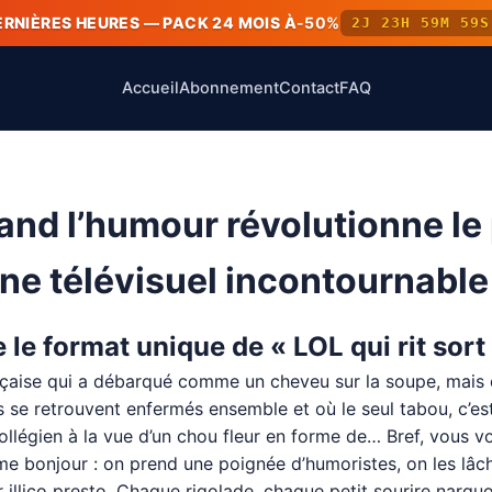
ERNIÈRES HEURES — PACK 24 MOIS À
-50%
2J 23H 59M 59S
Accueil
Abonnement
Contact
FAQ
Quand l’humour révolutionne le 
e télévisuel incontournable
 le format unique de « LOL qui rit sort
rançaise qui a débarqué comme un cheveu sur la soupe, mais 
se retrouvent enfermés ensemble et où le seul tabou, c’est 
légien à la vue d’un chou fleur en forme de… Bref, vous vo
bonjour : on prend une poignée d’humoristes, on les lâche 
 illico presto. Chaque rigolade, chaque petit sourire narquoi