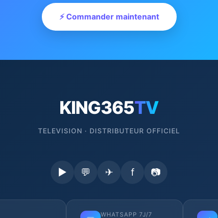
⚡ Commander maintenant
KING365
TV
TELEVISION · DISTRIBUTEUR OFFICIEL
▶
💬
✈
f
📷
WHATSAPP 7J/7