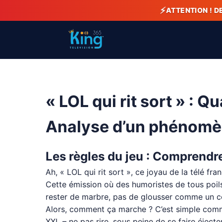
⚡
ATTENTION ! D
« LOL qui rit sort » : 
Analyse d’un phénomèn
Les règles du jeu : Comprendre
Ah, « LOL qui rit sort », ce joyau de la télé f
Cette émission où des humoristes de tous poils 
rester de marbre, pas de glousser comme un col
Alors, comment ça marche ? C’est simple comme 
XXL – ne pas rire, sous peine de se faire éjecter