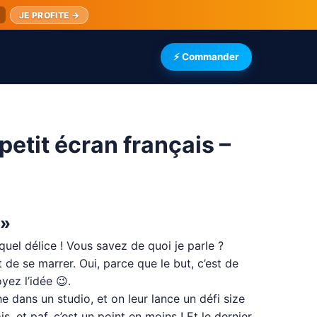
JE PROFITE →
⚡ Commander
petit écran français –
 »
quel délice ! Vous savez de quoi je parle ?
de se marrer. Oui, parce que le but, c’est de
yez l’idée 😉.
dans un studio, et on leur lance un défi size
s, et paf, c’est un point en moins ! Et le dernier