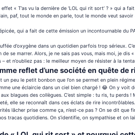
 effet « T’as vu la dernière de ‘LOL qui rit sort’ ? » qui a f
n, paf, tout le monde en parle, tout le monde veut savoir 
épicée, qui a fait de cette émission un incontournable du PA
ouffée d’oxygène dans un quotidien parfois trop sérieux. C’
de se marrer. Alors, je ne sais pas vous, mais moi, je dis « Vi
 – et n’oubliez pas : le meilleur moyen de résister à la tentat
omme reflet d’une société en quête de r
t un peu le petit bonbon que l’on se permet en plein régim
mme une éclaircie dans un ciel bien chargé ! 😂 On y voit 
 aux blagues des collègues. C’est simple : tu ris, tu perds ! 
eté, elle se reconnaît dans ces éclats de rire incontrôlables
rités lâcher prise comme ça, n’est-ce pas ? On se dit que fina
os tracas quotidiens. On s’identifie, on sympathise et on lai
e « LOL qui rit sort » et pourquoi cett