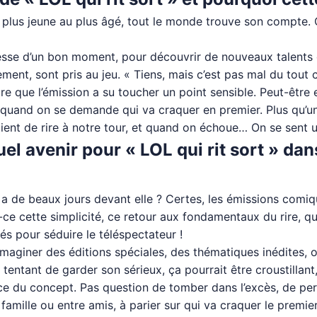
 plus jeune au plus âgé, tout le monde trouve son compte. 
messe d’un bon moment, pour découvrir de nouveaux talents 
ent, sont pris au jeu. « Tiens, mais c’est pas mal du tout ce
ire que l’émission a su toucher un point sensible. Peut-êtr
 quand on se demande qui va craquer en premier. Plus qu’un
retient de rire à notre tour, et quand on échoue… On se sent
uel avenir pour « LOL qui rit sort » da
a de beaux jours devant elle ? Certes, les émissions comiqu
-ce cette simplicité, ce retour aux fondamentaux du rire, q
 pour séduire le téléspectateur !
 imaginer des éditions spéciales, des thématiques inédites,
tentant de garder son sérieux, ça pourrait être croustillant,
vice du concept. Pas question de tomber dans l’excès, de perd
 famille ou entre amis, à parier sur qui va craquer le premier