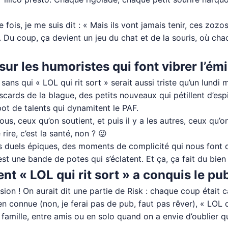
fois, je me suis dit : « Mais ils vont jamais tenir, ces zozos 
 Du coup, ça devient un jeu du chat et de la souris, où chac
ur les humoristes qui font vibrer l’ém
ans qui « LOL qui rit sort » serait aussi triste qu’un lundi 
riscards de la blague, des petits nouveaux qui pétillent d’esp
ot de talents qui dynamitent le PAF.
s, ceux qu’on soutient, et puis il y a les autres, ceux qu’on
 rire, c’est la santé, non ? 😜
 duels épiques, des moments de complicité qui nous font dir
est une bande de potes qui s’éclatent. Et ça, ça fait du bien
t « LOL qui rit sort » a conquis le pub
sion ! On aurait dit une partie de Risk : chaque coup était ca
 connue (non, je ferai pas de pub, faut pas rêver), « LOL q
 famille, entre amis ou en solo quand on a envie d’oublier que