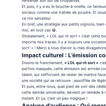
renverser son bol de croquettes.
Et puis, il y a eu le bouche-à-oreille, ce fameux
sociaux comme une traînée de poudre. Et soudai
ce rire salvateur.
En bref, une stratégie aux petits oignons, bien 
moi, en tout cas 😁.
Globalement, « LOL qui rit sort » c’est cette b
importe nos tracas, il y a toujours une occasion 
sort' » ! Merci à tous d’avoir lu mes divagations
Impact culturel : L’émission c
Disons-le franchement,
« LOL qui rit sort »
c’es
parfois masqués, cette émission est arrivée co
talent, qui s’efforcent de rester de marbre face
une société qui se retrouve : assoiffée de légèr
Et puis, entre nous, quel pied de voir des céléb
cette denrée universelle, devient un remède à n
instant. Et ça, c’est un peu magique !
Analyse d’audience : Qui regard