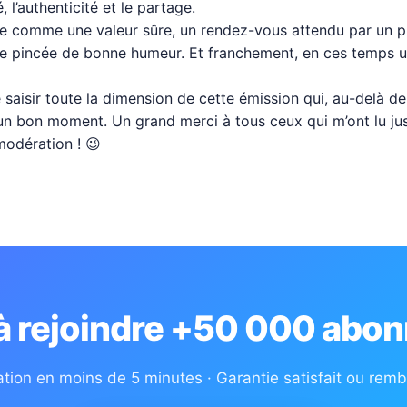
, l’authenticité et le partage.
sée comme une valeur sûre, un rendez-vous attendu par un pu
une pincée de bonne humeur. Et franchement, en ces temps un 
aisir toute la dimension de cette émission qui, au-delà de d
un bon moment. Un grand merci à tous ceux qui m’ont lu jusqu
modération ! 😉
 à rejoindre +50 000 abon
ation en moins de 5 minutes · Garantie satisfait ou rem