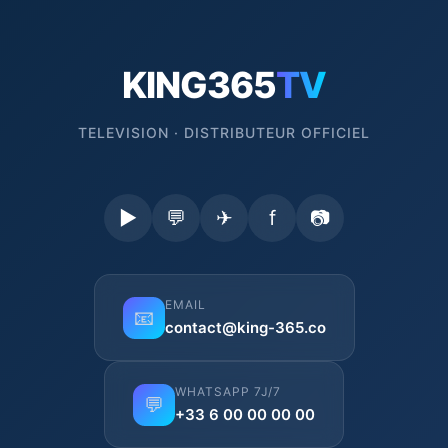
KING365
TV
TELEVISION · DISTRIBUTEUR OFFICIEL
▶
💬
✈
f
📷
EMAIL
📧
contact@king-365.co
WHATSAPP 7J/7
💬
+33 6 00 00 00 00