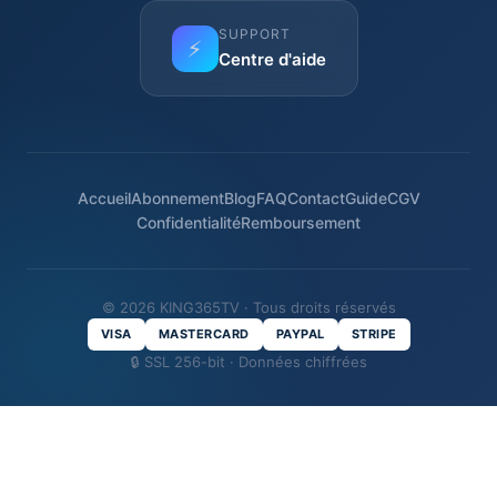
SUPPORT
⚡
Centre d'aide
Accueil
Abonnement
Blog
FAQ
Contact
Guide
CGV
Confidentialité
Remboursement
© 2026 KING365TV · Tous droits réservés
VISA
MASTERCARD
PAYPAL
STRIPE
🔒 SSL 256-bit · Données chiffrées