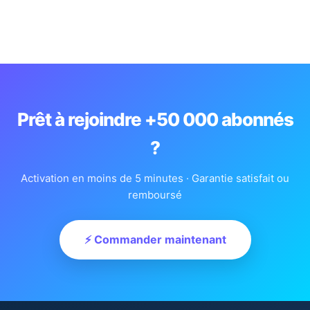
Prêt à rejoindre +50 000 abonnés
?
Activation en moins de 5 minutes · Garantie satisfait ou
remboursé
⚡ Commander maintenant