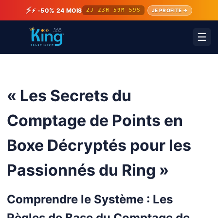
⚡
⚡ -50% 24 MOIS
2J 23H 59M 59S
JE PROFITE →
☰
« Les Secrets du
Comptage de Points en
Boxe Décryptés pour les
Passionnés du Ring »
Comprendre le Système : Les
Règles de Base du Comptage de