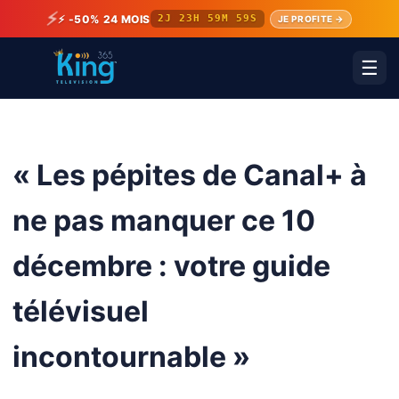
⚡
⚡ -50% 24 MOIS
2J 23H 59M 59S
JE PROFITE →
☰
« Les pépites de Canal+ à
ne pas manquer ce 10
décembre : votre guide
télévisuel
incontournable »