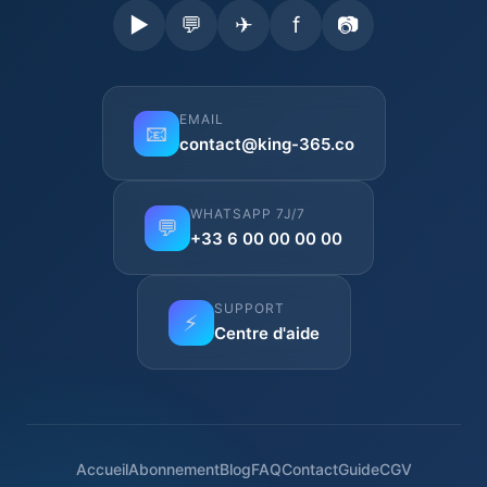
▶
💬
✈
f
📷
EMAIL
📧
contact@king-365.co
WHATSAPP 7J/7
💬
+33 6 00 00 00 00
SUPPORT
⚡
Centre d'aide
Accueil
Abonnement
Blog
FAQ
Contact
Guide
CGV