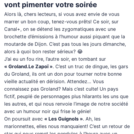
vont pimenter votre soirée
Alors là, chers lecteurs, si vous avez envie de vous
marrer un bon coup, tenez-vous prêts! Ce soir, sur
Canal+, on se détend les zygomatiques avec une
brochette d’émissions à l’humour aussi piquant que la
moutarde de Dijon. C’est pas tous les jours dimanche,
alors à quoi bon rester sérieux? 😂
J’ai eu un fou rire, l’autre soir, en tombant sur
« Groland.Le Zapoï »
. C’est un truc de dingue, les gars
du Groland, ils ont un don pour tourner notre bonne
vieille actualité en dérision. Attendez… Vous
connaissez pas Groland? Mais c’est culte! Un pays
fictif, peuplé de personnages plus hilarants les uns que
les autres, et qui nous renvoie l’image de notre société
avec un humour noir qui frise le génie!
On poursuit avec
« Les Guignols »
. Ah, les
marionnettes, elles nous manquaient! C’est un retour de
star qui nous remet les pendules à l’heure avec un