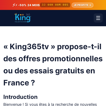
⚡
⚡ -50% 24 MOIS
3J 00H 00M 00S
JE PROFITE →
☰
« King365tv » propose-t-il
des offres promotionnelles
ou des essais gratuits en
France ?
Introduction
Bienvenue ! Si vous êtes à la recherche de nouvelles