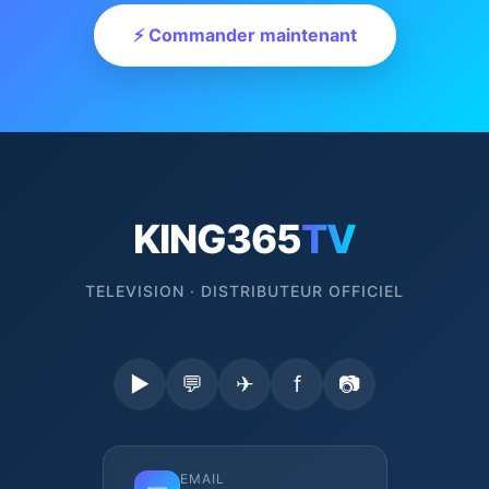
⚡ Commander maintenant
KING365
TV
TELEVISION · DISTRIBUTEUR OFFICIEL
▶
💬
✈
f
📷
EMAIL