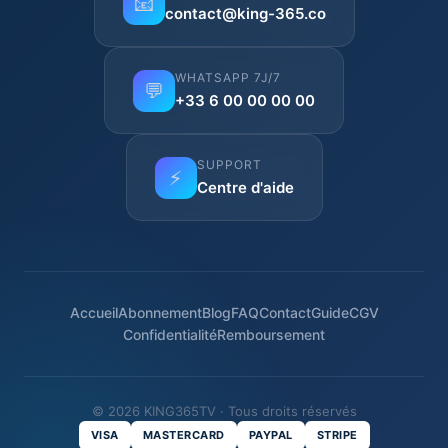
📧
contact@king-365.co
WHATSAPP 7J/7
💬
+33 6 00 00 00 00
SUPPORT
⚡
Centre d'aide
Accueil
Abonnement
Blog
FAQ
Contact
Guide
CGV
Confidentialité
Remboursement
© 2026 KING365TV · Tous droits réservés
VISA
MASTERCARD
PAYPAL
STRIPE