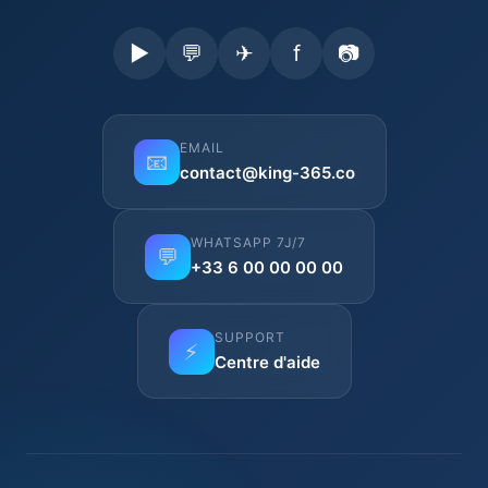
▶
💬
✈
f
📷
EMAIL
📧
contact@king-365.co
WHATSAPP 7J/7
💬
+33 6 00 00 00 00
SUPPORT
⚡
Centre d'aide