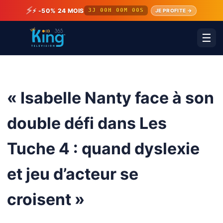
⚡
⚡ -50% 24 MOIS
3J 00H 00M 00S
JE PROFITE →
☰
« Isabelle Nanty face à son
double défi dans Les
Tuche 4 : quand dyslexie
et jeu d’acteur se
croisent »