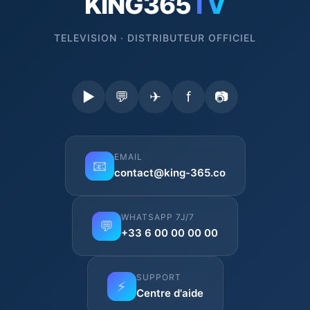
KING365
TV
TELEVISION · DISTRIBUTEUR OFFICIEL
▶
💬
✈
f
📷
EMAIL
📧
contact@king-365.co
WHATSAPP 7J/7
💬
+33 6 00 00 00 00
SUPPORT
⚡
Centre d'aide