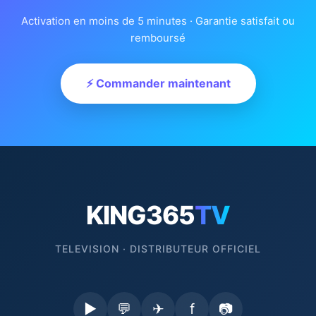
Activation en moins de 5 minutes · Garantie satisfait ou
remboursé
⚡ Commander maintenant
KING365
TV
TELEVISION · DISTRIBUTEUR OFFICIEL
▶
💬
✈
f
📷