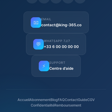
EMAIL
📧
contact@king-365.co
WHATSAPP 7J/7
💬
+33 6 00 00 00 00
SUPPORT
⚡
Centre d'aide
Accueil
Abonnement
Blog
FAQ
Contact
Guide
CGV
Confidentialité
Remboursement