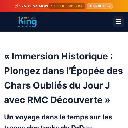
⚡
⚡ -50% 24 MOIS
3J 00H 00M 00S
JE PROFITE →
☰
« Immersion Historique :
Plongez dans l’Épopée des
Chars Oubliés du Jour J
avec RMC Découverte »
Un voyage dans le temps sur les
traces des tanks du D-Day