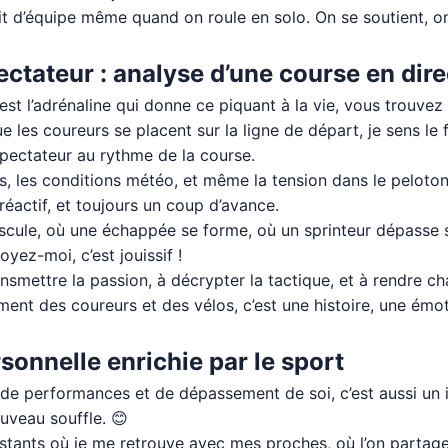
it d’équipe même quand on roule en solo. On se soutient, on
ectateur : analyse d’une course en dire
est l’adrénaline qui donne ce piquant à la vie, vous trouvez
 les coureurs se placent sur la ligne de départ, je sens le 
spectateur au rythme de la course.
s, les conditions météo, et même la tension dans le peloton
 réactif, et toujours un coup d’avance.
bascule, où une échappée se forme, où un sprinteur dépasse 
yez-moi, c’est jouissif !
ansmettre la passion, à décrypter la tactique, et à rendre 
ment des coureurs et des vélos, c’est une histoire, une émoti
rsonnelle enrichie par le sport
re de performances et de dépassement de soi, c’est aussi un
ouveau souffle. 😊
stants où je me retrouve avec mes proches, où l’on partage 