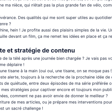
e ma nièce, qui n’était pas la plus grande fan de vélo, comm
rsévérance. Des qualités qui me sont super utiles au quotid
enre ?
hine, hein ! Je profite aussi des plaisirs simples de la vie.
uille devant un film, ça me remet les idées en place et ça 
nte et stratégie de contenu
 de la télé après une journée bien chargée ? Je vais pas vou
 me déplaire !
une tisane à la main (oui oui, une tisane, on se moque pas 
este alerte, toujours à la recherche de la prochaine idée de
ants de quiétude, entre deux épisodes de ma série préférée ou
e mes stratégies pour captiver encore et toujours mon publi
ées, comment ne pas avoir envie de donner le meilleur ?
criture de mes articles, ou je prépare mes interventions pour
est un sacré challenge !