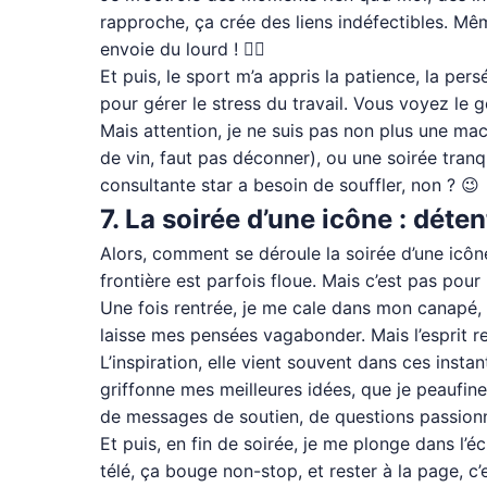
rapproche, ça crée des liens indéfectibles. Mêm
envoie du lourd ! 🚴‍♀️
Et puis, le sport m’a appris la patience, la pe
pour gérer le stress du travail. Vous voyez le g
Mais attention, je ne suis pas non plus une mac
de vin, faut pas déconner), ou une soirée tranq
consultante star a besoin de souffler, non ? 😉
7. La soirée d’une icône : déte
Alors, comment se déroule la soirée d’une icône
frontière est parfois floue. Mais c’est pas pour
Une fois rentrée, je me cale dans mon canapé, 
laisse mes pensées vagabonder. Mais l’esprit r
L’inspiration, elle vient souvent dans ces inst
griffonne mes meilleures idées, que je peaufin
de messages de soutien, de questions passionn
Et puis, en fin de soirée, je me plonge dans l’é
télé, ça bouge non-stop, et rester à la page, c’