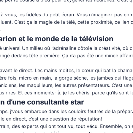
 à vous, les fidèles du petit écran. Vous n’imaginez pas co
ent. C’est ça la magie de la télé, cette proximité, ce lien
.
arion et le monde de la télévision
ré univers! Un milieu où l’adrénaline côtoie la créativité, o
plongé dedans tête première. Ça n’a pas été une mince affaire
e avant le direct. Les mains moites, le cœur qui bat la cham
mière fois, micro en main, la gorge sèche, les jambes qui flag
niciens, les maquilleurs, les autres présentateurs. C’est une 
rires. Et ces moments-là, je les chéris, parce qu’ils sont le
on d’une consultante star
mps, j’vous embarque dans les couloirs feutrés de la prépara
le en direct, c’est une question de réputation!
errain, des experts qui ont tout vu, tout vécu. Ensemble, on