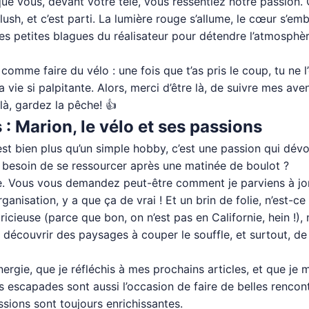
ue vous, devant votre télé, vous ressentiez notre passion. C
sh, et c’est parti. La lumière rouge s’allume, le cœur s’emba
les petites blagues du réalisateur pour détendre l’atmosphèr
 comme faire du vélo : une fois que t’as pris le coup, tu ne 
a vie si palpitante. Alors, merci d’être là, de suivre mes a
 là, gardez la pêche! 👍
 : Marion, le vélo et ses passions
est bien plus qu’un simple hobby, c’est une passion qui dév
s besoin de se ressourcer après une matinée de boulot ?
re. Vous vous demandez peut-être comment je parviens à jong
organisation, y a que ça de vrai ! Et un brin de folie, n’est-ce
cieuse (parce que bon, on n’est pas en Californie, hein !), m
e découvrir des paysages à couper le souffle, et surtout, d
rgie, que je réfléchis à mes prochains articles, et que je
s escapades sont aussi l’occasion de faire de belles rencon
sions sont toujours enrichissantes.