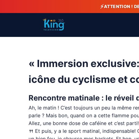
⚡
ATTENTION ! D
« Immersion exclusive:
icône du cyclisme et c
Rencontre matinale : le révei
Ah, le matin ! C’est toujours un peu la même r
parle ? Mais bon, quand on a cette flamme pour
Allez, une bonne dose de caféine et c’est parti!
🍴 Et puis, y a le sport matinal, indispensable
un bien fou, je chausse mes baskets. Et hop, u