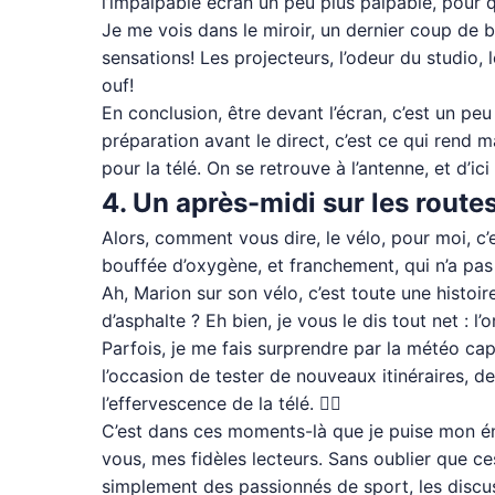
l’impalpable écran un peu plus palpable, pour q
Je me vois dans le miroir, un dernier coup de blu
sensations! Les projecteurs, l’odeur du studio, 
ouf!
En conclusion, être devant l’écran, c’est un peu
préparation avant le direct, c’est ce qui rend m
pour la télé. On se retrouve à l’antenne, et d’ici
4. Un après-midi sur les routes
Alors, comment vous dire, le vélo, pour moi, c’
bouffée d’oxygène, et franchement, qui n’a pa
Ah, Marion sur son vélo, c’est toute une histoi
d’asphalte ? Eh bien, je vous le dis tout net : l’
Parfois, je me fais surprendre par la météo capri
l’occasion de tester de nouveaux itinéraires, d
l’effervescence de la télé. 🚴‍♀️
C’est dans ces moments-là que je puise mon éne
vous, mes fidèles lecteurs. Sans oublier que ce
simplement des passionnés de sport, les discus