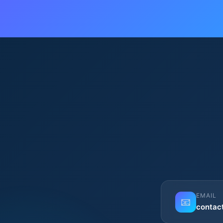
EMAIL
📧
contac