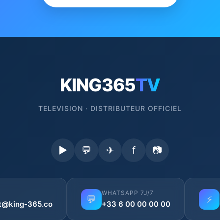
KING365
TV
TELEVISION · DISTRIBUTEUR OFFICIEL
▶
💬
✈
f
📷
WHATSAPP 7J/7
💬
⚡
t@king-365.co
+33 6 00 00 00 00