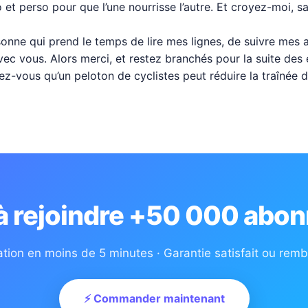
et perso pour que l’une nourrisse l’autre. Et croyez-moi, sa
sonne qui prend le temps de lire mes lignes, de suivre mes 
vec vous. Alors merci, et restez branchés pour la suite des
viez-vous qu’un peloton de cyclistes peut réduire la traînée d
 à rejoindre +50 000 abon
ation en moins de 5 minutes · Garantie satisfait ou rem
⚡ Commander maintenant