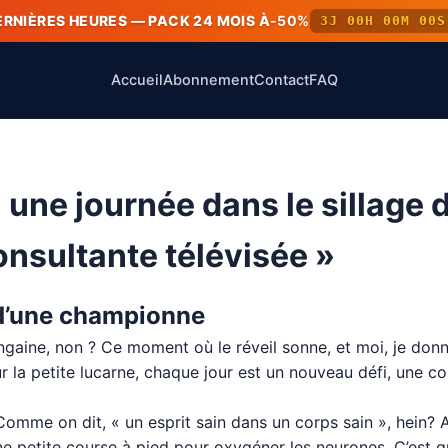
ERNIÈRES HEURES — PACK 24 MOIS À
-50%
3J 00H 00M 00S
Accueil
Abonnement
Contact
FAQ
 une journée dans le sillage
onsultante télévisée »
l d’une championne
engaine, non ? Ce moment où le réveil sonne, et moi, je do
 la petite lucarne, chaque jour est un nouveau défi, une co
! Comme on dit, « un esprit sain dans un corps sain », hein?
ne petite course à pied pour oxygéner les neurones. C’est q