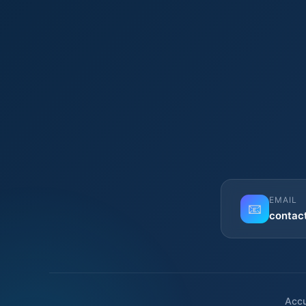
EMAIL
📧
contac
Accu