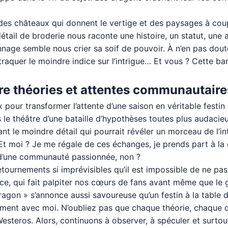
des châteaux qui donnent le vertige et des paysages à coup
ail de broderie nous raconte une histoire, un statut, une 
nnage semble nous crier sa soif de pouvoir. À n’en pas douter
raquer le moindre indice sur l’intrigue… Et vous ? Cette ba
ntre théories et attentes communautaire
pour transformer l’attente d’une saison en véritable festin 
le théâtre d’une bataille d’hypothèses toutes plus audacieu
nt le moindre détail qui pourrait révéler un morceau de l’in
Et moi ? Je me régale de ces échanges, je prends part à la 
ie d’une communauté passionnée, non ?
retournements si imprévisibles qu’il est impossible de ne pas
sauce, qui fait palpiter nos cœurs de fans avant même que l
agon » s’annonce aussi savoureuse qu’un festin à la table d
oment avec moi. N’oubliez pas que chaque théorie, chaque 
Westeros. Alors, continuons à observer, à spéculer et surt