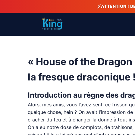
⚡
ATTENTION ! D
« House of the Dragon p
la fresque draconique !
Introduction au règne des drag
Alors, mes amis, vous l’avez senti ce frisson q
quelque chose, hein ? On avait l’impression de 
cracher du feu et à changer la donne à tout ins
On a eu notre dose de complots, de trahisons, e
saison ! Elle a laissé pas mal d’entre nous sur 