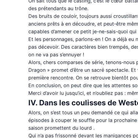
On sait tous que le casting, c’est le cœur batt
des prétendants au trône.
Des bruits de couloir, toujours aussi croustill
anciens prêts à en découdre, et peut-être même
capables d’amener ce petit je-ne-sais-quoi qui 
Et les personnages, parlons-en ! On a déjà eu 
pas décevoir. Des caractères bien trempés, des
on ne va pas s’ennuyer !
Alors, chers comparses de série, tenons-nous pr
Dragon » promet d’être un sacré spectacle. Et 
première rencontre. On se retrouve bientôt pou
En conclusion, on peut dire que les attentes so
Merci d’avoir lu jusqu’ici, et n’oubliez pas : mê
IV. Dans les coulisses de Wes
Alors, on s’est tous un peu demandé ce qui all
épisodes à couper le souffle pour la prochaine 
saison promettent du lourd .
Qui n’a pas frissonné devant les manigances po