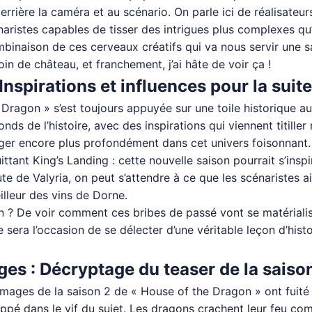
errière la caméra et au scénario. On parle ici de réalisateur
énaristes capables de tisser des intrigues plus complexes q
ombinaison de ces cerveaux créatifs qui va nous servir une 
n de château, et franchement, j’ai hâte de voir ça !
 Inspirations et influences pour la suite
Dragon » s’est toujours appuyée sur une toile historique aus
nds de l’histoire, avec des inspirations qui viennent titille
nger encore plus profondément dans cet univers foisonnant.
ant King’s Landing : cette nouvelle saison pourrait s’insp
e de Valyria, on peut s’attendre à ce que les scénaristes a
illeur des vins de Dorne.
on ? De voir comment ces bribes de passé vont se matérialis
era l’occasion de se délecter d’une véritable leçon d’hist
ges : Décryptage du teaser de la saiso
 images de la saison 2 de « House of the Dragon » ont fuit
ppé dans le vif du sujet. Les dragons crachent leur feu co