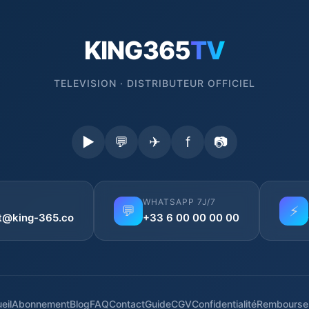
KING365
TV
TELEVISION · DISTRIBUTEUR OFFICIEL
▶
💬
✈
f
📷
WHATSAPP 7J/7
💬
⚡
t@king-365.co
+33 6 00 00 00 00
eil
Abonnement
Blog
FAQ
Contact
Guide
CGV
Confidentialité
Rembourse