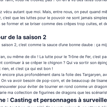
avez vécu autant que moi. Mais, entre nous, on peut quand m
, c’est que les luttes pour le pouvoir ne sont jamais simples
s se former et se briser comme des crêpes trop cuites, et 
ur de la saison 2
la saison 2, c’est comme la sauce d’une bonne daube : ça mi
n, ou même de dix ! La lutte pour le Trône de Fer, c’est pas 
 continuer à se crêper le chignon ? Qui va sortir son épingl
rien, et c’est ça qui est bon !
r encore plus profondément dans la folie des Targaryen, ave
r… On va avoir besoin de pop-corn, et de beaucoup de tisan
 renouveler pour éviter de tourner en rond comme un dragon q
je parie ma collection de figurines de dragons que les scénar
e : Casting et personnages à surveille