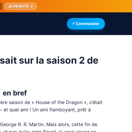
JE PROFITE →
⚡ Commander
sait sur la saison 2 de
 en bref
ière saison de « House of the Dragon », c’était
 – et quel ami ! Un ami flamboyant, prêt à
George R. R. Martin. Mais alors, cette fin de
r, et pas qu’au sens figuré, si vous voyez ce