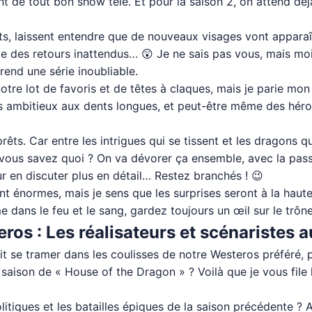
ant de tout bon show télé. Et pour la saison 2, on attend déj
ants, laissent entendre que de nouveaux visages vont apparaî
 des retours inattendus… 😲 Je ne sais pas vous, mais moi,
rend une série inoubliable.
notre lot de favoris et de têtes à claques, mais je parie m
 ambitieux aux dents longues, et peut-être même des héros 
êts. Car entre les intrigues qui se tissent et les dragons qu
vous savez quoi ? On va dévorer ça ensemble, avec la passio
r en discuter plus en détail… Restez branchés ! 😉
nt énormes, mais je sens que les surprises seront à la haute
me dans le feu et le sang, gardez toujours un œil sur le trône
teros : Les réalisateurs et scénariste
ait se tramer dans les coulisses de notre Westeros préféré,
saison de « House of the Dragon » ? Voilà que je vous file le
litiques et les batailles épiques de la saison précédente ?