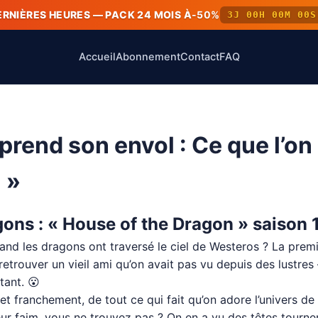
ERNIÈRES HEURES — PACK 24 MOIS À
-50%
3J 00H 00M 00S
Accueil
Abonnement
Contact
FAQ
rend son envol : Ce que l’on 
 »
ons : « House of the Dragon » saison 1
uand les dragons ont traversé le ciel de Westeros ? La prem
retrouver un vieil ami qu’on avait pas vu depuis des lustres
tant. 😮
t franchement, de tout ce qui fait qu’on adore l’univers de 
leur faim, vous ne trouvez pas ? On en a vu des têtes tourne