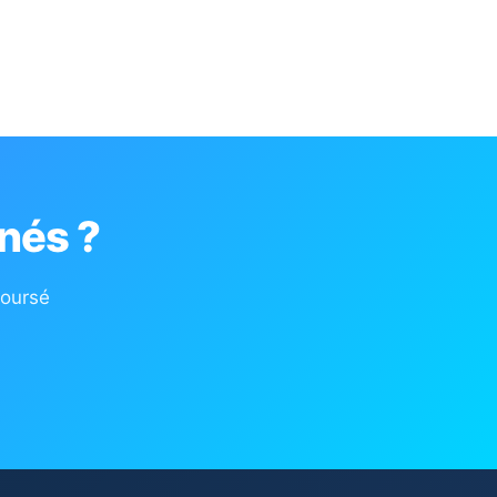
nés ?
boursé