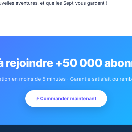
uvelles aventures, et que les Sept vous gardent !
 à rejoindre +50 000 abon
ation en moins de 5 minutes · Garantie satisfait ou rem
⚡ Commander maintenant