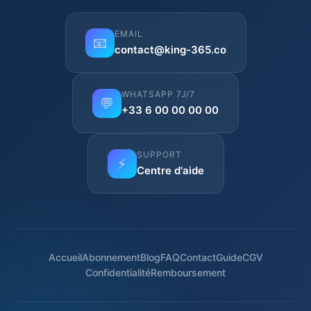
EMAIL
📧
contact@king-365.co
WHATSAPP 7J/7
💬
+33 6 00 00 00 00
SUPPORT
⚡
Centre d'aide
Accueil
Abonnement
Blog
FAQ
Contact
Guide
CGV
Confidentialité
Remboursement