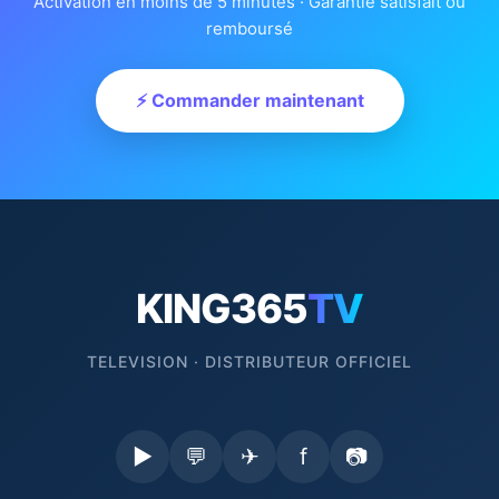
Activation en moins de 5 minutes · Garantie satisfait ou
remboursé
⚡ Commander maintenant
KING365
TV
TELEVISION · DISTRIBUTEUR OFFICIEL
▶
💬
✈
f
📷