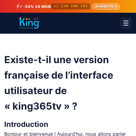
⚡
⚡ -50% 24 MOIS
2J 23H 59M 59S
JE PROFITE →
☰
Existe-t-il une version
française de l’interface
utilisateur de
« king365tv » ?
Introduction
Bonjour et bienvenue ! Aujourd’hui, nous allons parler