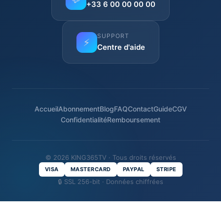
+33 6 00 00 00 00
SUPPORT
⚡
Centre d'aide
Accueil
Abonnement
Blog
FAQ
Contact
Guide
CGV
Confidentialité
Remboursement
© 2026 KING365TV · Tous droits réservés
VISA
MASTERCARD
PAYPAL
STRIPE
🔒 SSL 256-bit · Données chiffrées