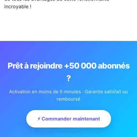
incroyable !
Prêt à rejoindre +50 000 abonnés
?
Activation en moins de 5 minutes · Garantie satisfait ou
remboursé
⚡ Commander maintenant