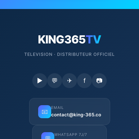
KING365
TV
TELEVISION · DISTRIBUTEUR OFFICIEL
▶
💬
✈
f
📷
EMAIL
📧
contact@king-365.co
WHATSAPP 7J/7
💬