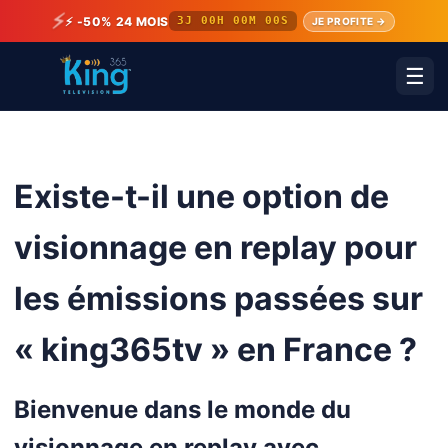
⚡
⚡ -50% 24 MOIS
3J 00H 00M 00S
JE PROFITE →
☰
Existe-t-il une option de
visionnage en replay pour
les émissions passées sur
« king365tv » en France ?
Bienvenue dans le monde du
visionnage en replay avec