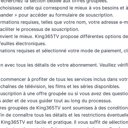
echerchez la section dédiée aux offres groupées.
 choisissez celle qui correspond le mieux à vos besoins et 
ander » pour accéder au formulaire de souscription.
formations requises, telles que votre nom, votre adresse e-
aciliter le processus de souscription.
vient le mieux. King365TV propose différentes options de p
euilles électroniques.
mations requises et sélectionné votre mode de paiement, cliq
n avec tous les détails de votre abonnement. Veuillez véri
z commencer à profiter de tous les services inclus dans vo
aînes de télévision, les films et les séries disponibles.
uscription à une offre groupée ou si vous avez des question
s aider et de vous guider tout au long du processus.
ffres groupées de King365TV sont soumises à des conditions
n de connaître tous les détails et les restrictions éventuell
ing365TV est facile et pratique. Il vous suffit de sélectionn