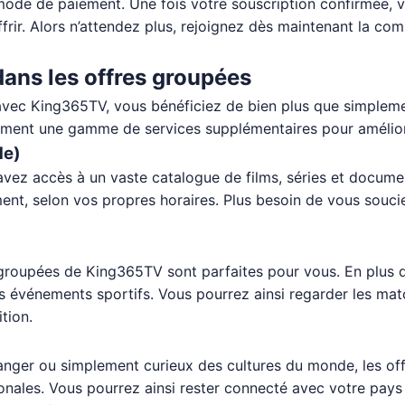
 mode de paiement. Une fois votre souscription confirmée, 
frir. Alors n’attendez plus, rejoignez dès maintenant la c
 dans les offres groupées
vec King365TV, vous bénéficiez de bien plus que simplemen
lement une gamme de services supplémentaires pour amélior
de)
vez accès à un vaste catalogue de films, séries et docume
, selon vos propres horaires. Plus besoin de vous soucier
 groupées de King365TV sont parfaites pour vous. En plus de
s événements sportifs. Vous pourrez ainsi regarder les matc
tion.
tranger ou simplement curieux des cultures du monde, les 
onales. Vous pourrez ainsi rester connecté avec votre pays 