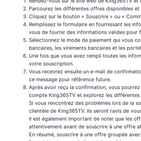
Rendez-vous sur le site web de King365TV et r
Parcourez les différentes offres disponibles et
Cliquez sur le bouton « Souscrire » ou « Comm
Remplissez le formulaire en fournissant les in
vous de fournir des informations valides pour f
Sélectionnez le mode de paiement qui vous con
bancaires, les virements bancaires et les portef
Une fois que vous avez rempli toutes les infor
votre souscription.
Vous recevrez ensuite un e-mail de confirmatio
ce message pour référence future.
Après avoir reçu la confirmation, vous pourre
compte King365TV et explorez les différentes ch
Si vous rencontrez des problèmes lors de la so
clientèle de King365TV. Ils seront ravis de vou
Il est également important de noter que les o
attentivement avant de souscrire à une offre afi
En résumé, souscrire à une offre groupée avec K