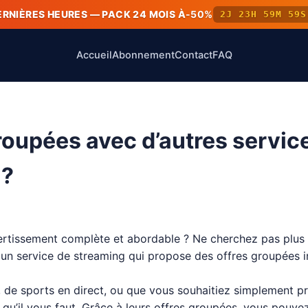
ERNIÈRES HEURES — PACK 24 MOIS À
-50%
2J 23H 59M 59S
Accueil
Abonnement
Contact
FAQ
groupées avec d’autres servi
 ?
ertissement complète et abordable ? Ne cherchez pas plus l
, un service de streaming qui propose des offres groupées 
 de sports en direct, ou que vous souhaitiez simplement pro
e qu’il vous faut. Grâce à leurs offres groupées, vous pouve