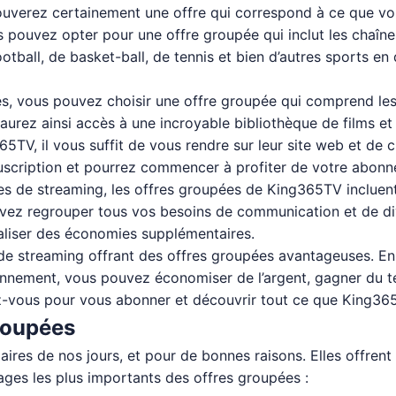
trouverez certainement une offre qui correspond à ce que v
s pouvez opter pour une offre groupée qui inclut les chaîne
otball, de basket-ball, de tennis et bien d’autres sports en 
sées, vous pouvez choisir une offre groupée qui comprend les
urez ainsi accès à une incroyable bibliothèque de films et
TV, il vous suffit de vous rendre sur leur site web et de ch
uscription et pourrez commencer à profiter de votre abon
ces de streaming, les offres groupées de King365TV incluent
pouvez regrouper tous vos besoins de communication et de 
réaliser des économies supplémentaires.
e streaming offrant des offres groupées avantageuses. En 
nnement, vous pouvez économiser de l’argent, gagner du te
ez-vous pour vous abonner et découvrir tout ce que King365
groupées
aires de nos jours, et pour de bonnes raisons. Elles offr
ges les plus importants des offres groupées :