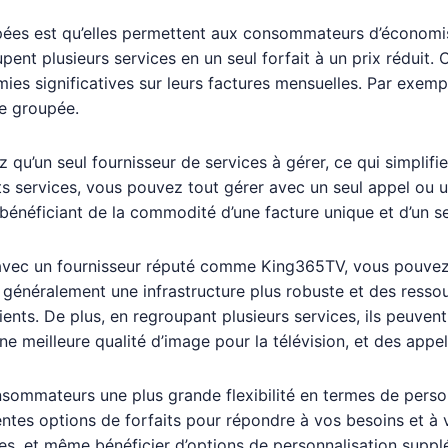
pées est qu’elles permettent aux consommateurs d’économise
pent plusieurs services en un seul forfait à un prix rédui
nomies significatives sur leurs factures mensuelles. Par e
re groupée.
 qu’un seul fournisseur de services à gérer, ce qui simplif
ts services, vous pouvez tout gérer avec un seul appel ou u
bénéficiant de la commodité d’une facture unique et d’un ser
avec un fournisseur réputé comme King365TV, vous pouvez 
t généralement une infrastructure plus robuste et des resso
ients. De plus, en regroupant plusieurs services, ils peuvent
ne meilleure qualité d’image pour la télévision, et des appel
sommateurs une plus grande flexibilité en termes de person
entes options de forfaits pour répondre à vos besoins et à
, et même bénéficier d’options de personnalisation suppléme