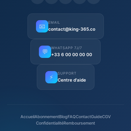
EMAIL
📧
contact@king-365.co
WHATSAPP 7J/7
💬
+33 6 00 00 00 00
SUPPORT
⚡
Centre d'aide
Accueil
Abonnement
Blog
FAQ
Contact
Guide
CGV
Confidentialité
Remboursement