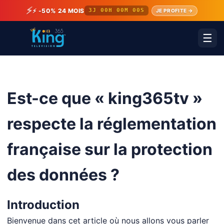
⚡
⚡ -50% 24 MOIS
3J 00H 00M 00S
JE PROFITE →
☰
Est-ce que « king365tv »
respecte la réglementation
française sur la protection
des données ?
Introduction
Bienvenue dans cet article où nous allons vous parler