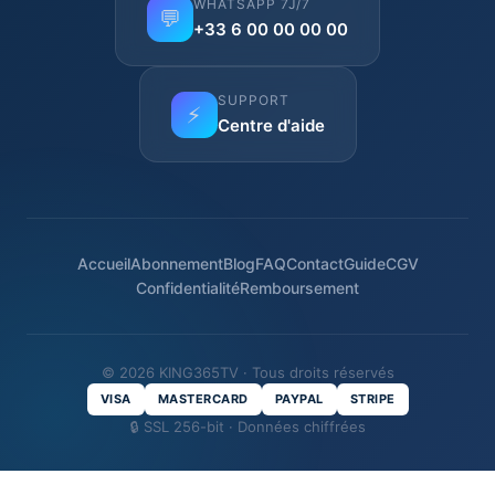
WHATSAPP 7J/7
💬
+33 6 00 00 00 00
SUPPORT
⚡
Centre d'aide
Accueil
Abonnement
Blog
FAQ
Contact
Guide
CGV
Confidentialité
Remboursement
© 2026 KING365TV · Tous droits réservés
VISA
MASTERCARD
PAYPAL
STRIPE
🔒 SSL 256-bit · Données chiffrées