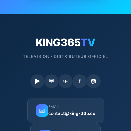
KING365
TV
TELEVISION · DISTRIBUTEUR OFFICIEL
▶
💬
✈
f
📷
EMAIL
📧
contact@king-365.co