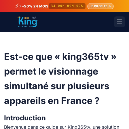
⚡
⚡ -50% 24 MOIS
3J 00H 00M 00S
JE PROFITE →
☰
Est-ce que « king365tv »
permet le visionnage
simultané sur plusieurs
appareils en France ?
Introduction
Bienvenue dans ce guide sur King365tv, une solution