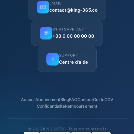
EMAIL
📧
contact@king-365.co
WHATSAPP 7J/7
💬
+33 6 00 00 00 00
SUPPORT
⚡
Centre d'aide
Accueil
Abonnement
Blog
FAQ
Contact
Guide
CGV
Confidentialité
Remboursement
© 2026 KING365TV · Tous droits réservés