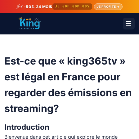
⚡
⚡ -50% 24 MOIS
3J 00H 00M 00S
JE PROFITE →
☰
Est-ce que « king365tv »
est légal en France pour
regarder des émissions en
streaming?
Introduction
Bienvenue dans cet article qui explore le monde