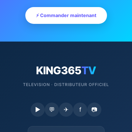
⚡ Commander maintenant
KING365
TV
TELEVISION · DISTRIBUTEUR OFFICIEL
▶
💬
✈
f
📷