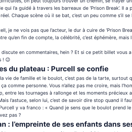
difficultés, on peut toujours trouver un chemin, se frayer un
qui l’a guidé à travers les barreaux de ‘Prison Break’. Il a
 réel. Chaque scène où il se bat, c’est un peu comme s’il se b
ll, je ne vois pas que l’acteur, le dur à cuire de ‘Prison B
tre qu’en fin de compte, la célébrité, c’est éphémère, mais l
n discute en commentaires, hein ? Et si ce petit billet vous a
 ! 😉
es du plateau : Purcell se confie
la vie de famille et le boulot, c’est pas de la tarte, surtout
u ça comme personne. Vous n’allez pas me croire, mais l’hom
cap, entre les tournages à rallonge et les moments précieux
Mais l’astuce, selon lui, c’est de savoir dire stop quand il 
. Purcell y va franco : « Quand je sens que le boulot prend 
uvez pas ?
an : l’empreinte de ses enfants dans se