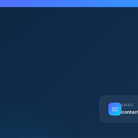
EMAIL
📧
contac