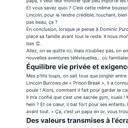
papa, il veut leur montrer que peu importe les 
Et vous savez quoi ? C’est cette même boussole 
Lincoln, pour le rendre crédible, touchant, bien
pas beau, ça ?
En conclusion, lorsque je pense à Dominic Purce
place sa famille avant tout le reste. Il nous mon
bas 👏.
Allez, on se quitte ici, mais n’oubliez pas, on e
nouvelles aventures télévisuelles… ou familiales
Équilibre vie privée et exigenc
Mes p’tits loups, on sait tous que jongler entre 
Lincoln Burrows de « Prison Break », il a conn
poule ! Alors, comment il fait pour garder le 
Il m’a confié que c’est une sacrée gym, ouais ! 
hein ? Et ce cœur, il bat fort pour ses enfants
avant tout. » Ça, c’est un papa en or, vous tro
Des valeurs transmises à l’écr