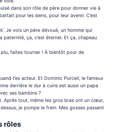
e voie.
 puisé dans son rôle de père pour donner vie à
attait pour les siens, pour leur avenir. C’est
reak’. Je vois un père dévoué, un homme qui
a paternité, ça, c’est éternel. Et ça, chapeau
 plu, faites tourner ! À bientôt pour de
 quand t’es acteur. Et Dominic Purcell, le fameux
me derrière le dur à cuire est aussi un papa
 avec ses bambins ?
faut. Après tout, même les gros bras ont un cœur,
le dessus, je pompe le frein. Mes gosses passent
s rôles