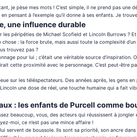
tant, je pèse mes mots ! C’est simple, il ne prend pas une 
e en pensant à l’exemple qu’il donne à ses enfants. Je trouve
ue, une influence durable
ar les péripéties de Michael Scofield et Lincoln Burrows ? 
que chose : la force brute, mais aussi toute la complexité d’
ous trouvez pas ?
nage pour lui ; c’était une véritable source d’inspiration. O
rait cette proximité avec le personnage. C’est peut-être par
 a eue sur les téléspectateurs. Des années après, les gens en
Lincoln une dose de réel, une touche humaine qui a fait vib
eaux : les enfants de Purcell comme bo
sez beaucoup, vous, des acteurs qui réussissent à jongler 
oyez-moi, ce n’est pas une mince affaire !
 lui servent de boussole. Ils sont sa priorité, son ancre dan