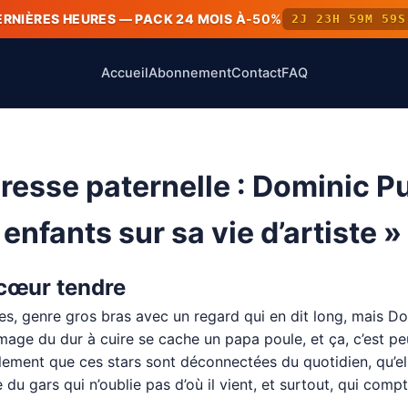
ERNIÈRES HEURES — PACK 24 MOIS À
-50%
2J 23H 59M 59S
Accueil
Abonnement
Contact
FAQ
resse paternelle : Dominic Pu
enfants sur sa vie d’artiste »
 cœur tendre
s, genre gros bras avec un regard qui en dit long, mais Dom
mage du dur à cuire se cache un papa poule, et ça, c’est peu
ement que ces stars sont déconnectées du quotidien, qu’elle
e du gars qui n’oublie pas d’où il vient, et surtout, qui com