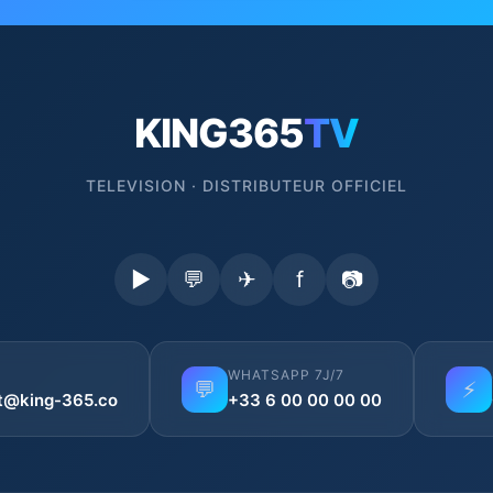
KING365
TV
TELEVISION · DISTRIBUTEUR OFFICIEL
▶
💬
✈
f
📷
WHATSAPP 7J/7
💬
⚡
t@king-365.co
+33 6 00 00 00 00