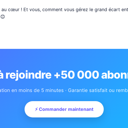
d au cœur ! Et vous, comment vous gérez le grand écart entr
 😊
 à rejoindre +50 000 abon
ation en moins de 5 minutes · Garantie satisfait ou rem
⚡ Commander maintenant