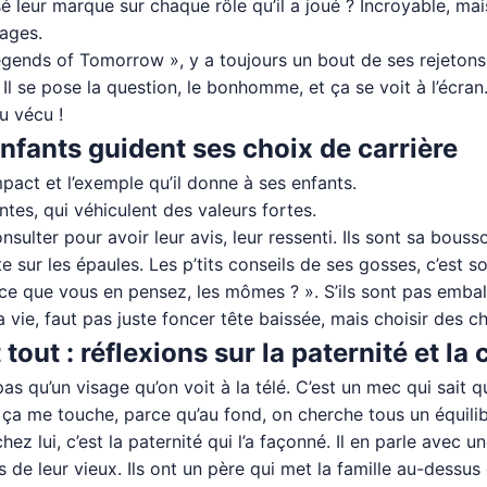
ssé leur marque sur chaque rôle qu’il a joué ? Incroyable, mai
nages.
egends of Tomorrow », y a toujours un bout de ses rejeton
n ? Il se pose la question, le bonhomme, et ça se voit à l’écr
du vécu !
nfants guident ses choix de carrière
pact et l’exemple qu’il donne à ses enfants.
rantes, qui véhiculent des valeurs fortes.
onsulter pour avoir leur avis, leur ressenti. Ils sont sa bous
tête sur les épaules. Les p’tits conseils de ses gosses, c’est
ce que vous en pensez, les mômes ? ». S’ils sont pas emballés,
a vie, faut pas juste foncer tête baissée, mais choisir des c
out : réflexions sur la paternité et la 
as qu’un visage qu’on voit à la télé. C’est un mec qui sait que
 ça me touche, parce qu’au fond, on cherche tous un équili
 lui, c’est la paternité qui l’a façonné. Il en parle avec un
ers de leur vieux. Ils ont un père qui met la famille au-dessu