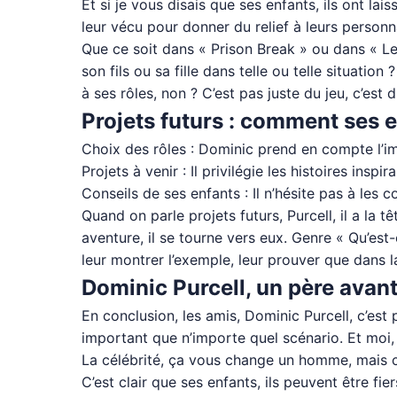
Et si je vous disais que ses enfants, ils ont lai
leur vécu pour donner du relief à leurs person
Que ce soit dans « Prison Break » ou dans « L
son fils ou sa fille dans telle ou telle situatio
à ses rôles, non ? C’est pas juste du jeu, c’est 
Projets futurs : comment ses e
Choix des rôles : Dominic prend en compte l’im
Projets à venir : Il privilégie les histoires inspi
Conseils de ses enfants : Il n’hésite pas à les c
Quand on parle projets futurs, Purcell, il a la 
aventure, il se tourne vers eux. Genre « Qu’est-
leur montrer l’exemple, leur prouver que dans l
Dominic Purcell, un père avant t
En conclusion, les amis, Dominic Purcell, c’est p
important que n’importe quel scénario. Et moi,
La célébrité, ça vous change un homme, mais chez
C’est clair que ses enfants, ils peuvent être fi