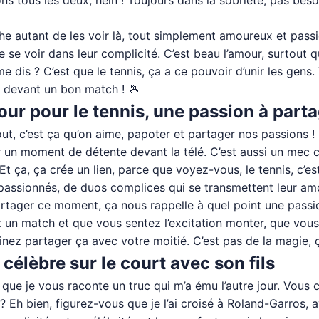
ns tous les deux, hein ! Toujours dans la sobriété, pas besoin
he autant de les voir là, tout simplement amoureux et pass
e se voir dans leur complicité. C’est beau l’amour, surtout q
e dis ? C’est que le tennis, ça a ce pouvoir d’unir les gens
t devant un bon match ! 🎾
ur pour le tennis, une passion à part
ut, c’est ça qu’on aime, papoter et partager nos passions !
ur un moment de détente devant la télé. C’est aussi un mec
 Et ça, ça crée un lien, parce que voyez-vous, le tennis, c’es
e passionnés, de duos complices qui se transmettent leur am
rtager ce moment, ça nous rappelle à quel point une passio
 un match et que vous sentez l’excitation monter, que vous
inez partager ça avec votre moitié. C’est pas de la magie, 
élèbre sur le court avec son fils
t que je vous raconte un truc qui m’a ému l’autre jour. Vo
? Eh bien, figurez-vous que je l’ai croisé à Roland-Garros, av