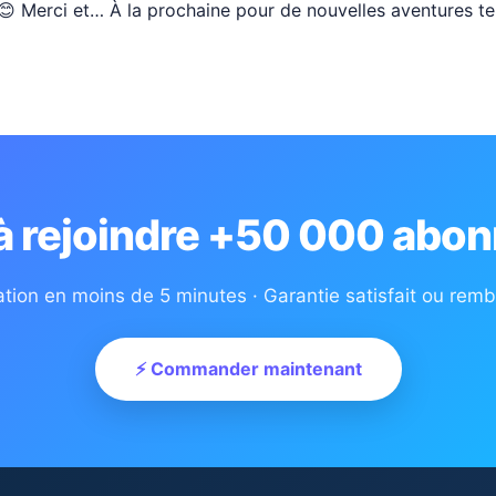
? 😊 Merci et… À la prochaine pour de nouvelles aventures te
 à rejoindre +50 000 abon
ation en moins de 5 minutes · Garantie satisfait ou rem
⚡ Commander maintenant