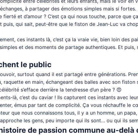
licité entre célébrités et leurs enfants, mais le voir en vr
deux échanges, à partager des émotions simples mais si fortes
e fierté et d’amour ? C’est ça qui nous touche, parce que ça
s, qui sait, peut-être que le fiston de Jean-Luc va choper l
ment, ces instants là, c’est ça la vraie vie, bien loin des p
simples et des moments de partage authentiques. Et puis, s
chent le public
 émouvoir, surtout quand il est partagé entre générations. 
u, raquette en main, échangeant des balles avec son fiston 
élébrité s’efface derrière la tendresse d’un père ? 😍
ts-là, c’est du caviar ! Ils capturent ces instants avec le
enter, émus par tant de complicité. Ça vous réchauffe le cœ
ateur que nous connaissons tous, il y a un homme, un papa,
rapproche les gens, peu importe qui ils sont… ou qui ils semb
ne histoire de passion commune au-delà