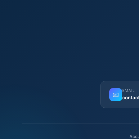
EMAIL
📧
contac
Accu