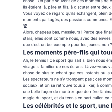
chose ! On parle souvent de ces moments de comp
Ils étaient là, père et fils, à discuter entre 
Vous voyez ce regard qu’ils échangent, plein d
moments partagés, des passions communes. Et pui
🏆
Alors, chapeau bas, messieurs ! Parce que finale
stars, elles sont comme nous, avec des envies 
que c’est un bel exemple pour les jeunes, non ?
Les moments père-fils qui tou
Ah, le tennis ! Ce sport qui sait si bien nous
visage si familier de nos écrans. L’avez-vous v
chose de plus touchant que ces instants où la c
Les spectateurs ne s’y trompent pas ; ces momen
sociaux, et on se retrouve tous à liker, à comm
une belle façon de montrer que derrière l’anim
magie du sport, et du tennis en particulier, ça 
Les célébrités et le sport, u