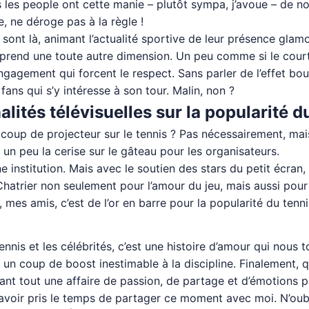
es people ont cette manie – plutôt sympa, j’avoue – de nous
, ne déroge pas à la règle !
 sont là, animant l’actualité sportive de leur présence glamo
s prend une toute autre dimension. Un peu comme si le court
gagement qui forcent le respect. Sans parler de l’effet boul
ans qui s’y intéresse à son tour. Malin, non ?
alités télévisuelles sur la popularité 
un coup de projecteur sur le tennis ? Pas nécessairement, m
n peu la cerise sur le gâteau pour les organisateurs.
une institution. Mais avec le soutien des stars du petit écra
Chatrier non seulement pour l’amour du jeu, mais aussi pou
, mes amis, c’est de l’or en barre pour la popularité du tenni
ennis et les célébrités, c’est une histoire d’amour qui nous 
un coup de boost inestimable à la discipline. Finalement, qu
avant tout une affaire de passion, de partage et d’émotions 
’avoir pris le temps de partager ce moment avec moi. N’oubli