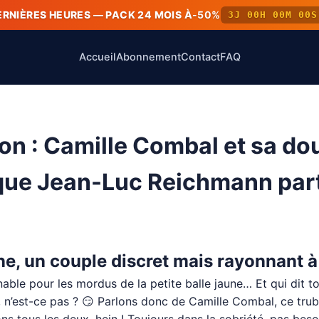
ERNIÈRES HEURES — PACK 24 MOIS À
-50%
3J 00H 00M 00S
Accueil
Abonnement
Contact
FAQ
on : Camille Combal et sa dou
 que Jean-Luc Reichmann par
e, un couple discret mais rayonnant 
ble pour les mordus de la petite balle jaune… Et qui dit t
, n’est-ce pas ? 😏 Parlons donc de Camille Combal, ce trub