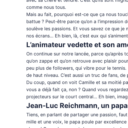
avec sa chère et tendre. C’est qu’ils sont migno
comme nous tous.
Mais au fait, pourquoi est-ce que ça nous touc
battue ? Peut-être parce qu’on a l’impression d
soulève les passions. Et vous savez ce que je m
nos écrans… Eh bien, là, c’est eux qui s’animen
L’animateur vedette et son amo
On continue sur notre lancée, parce qu’après to
qu’on zappe et qu’on retrouve avec plaisir po
peu plus de followers, qui vibre pour le tennis.
de haut niveau. C’est aussi un truc de fans, d
Du coup, quand on voit Camille et sa moitié pa
vous a déjà fait ça, non ? Quand vous regardez
projecteurs sur le court central… Eh bien, imag
Jean-Luc Reichmann, un papa c
Tiens, en parlant de partager une passion, fau
mille et une voix, le papa poule par excellence 