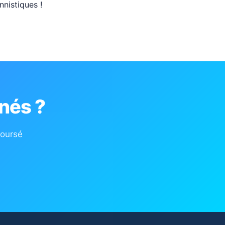
nnistiques !
nés ?
boursé