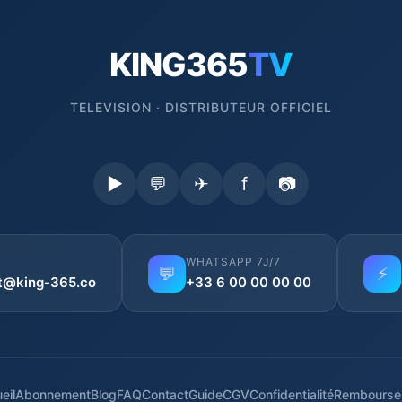
KING365
TV
TELEVISION · DISTRIBUTEUR OFFICIEL
▶
💬
✈
f
📷
WHATSAPP 7J/7
💬
⚡
t@king-365.co
+33 6 00 00 00 00
eil
Abonnement
Blog
FAQ
Contact
Guide
CGV
Confidentialité
Rembourse