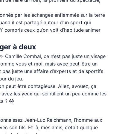
 de faire un foin, ils profitent du spectacle,
ionnés par les échanges enflammés sur la terre
uand il est partagé autour d’un sport qui
. Y compris ceux qu’on voit d’habitude animer
ager à deux
 ✨ Camille Combal, ce n’est pas juste un visage
 comme vous et moi, mais avec peut-être un
t pas juste une affaire d’experts et de sportifs
our du jeu.
n peut être contagieuse. Allez, avouez, ça
 avez les yeux qui scintillent un peu comme les
ça ? 🤩
us connaissez Jean-Luc Reichmann, l’homme aux
ec son fils. Et là, mes amis, c’était quelque