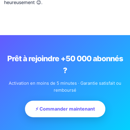
heureusement 😉.
Prêt à rejoindre +50 000 abonnés
?
Activation en moins de 5 minutes · Garantie satisfait ou
remboursé
⚡ Commander maintenant