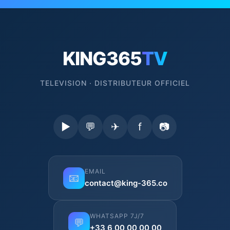
KING365
TV
TELEVISION · DISTRIBUTEUR OFFICIEL
▶
💬
✈
f
📷
EMAIL
📧
contact@king-365.co
WHATSAPP 7J/7
💬
+33 6 00 00 00 00