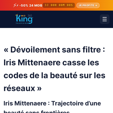
⚡
⚡ -50% 24 MOIS
3J 00H 00M 00S
JE PROFITE →
☰
« Dévoilement sans filtre :
Iris Mittenaere casse les
codes de la beauté sur les
réseaux »
Iris Mittenaere : Trajectoire d’une
beauté sans frontières