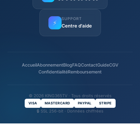
SUPPORT
⚡
Centre d'aide
Accueil
Abonnement
Blog
FAQ
Contact
Guide
CGV
Confidentialité
Remboursement
© 2026 KING365TV · Tous droits réservés
VISA
MASTERCARD
PAYPAL
STRIPE
🔒 SSL 256-bit · Données chiffrées