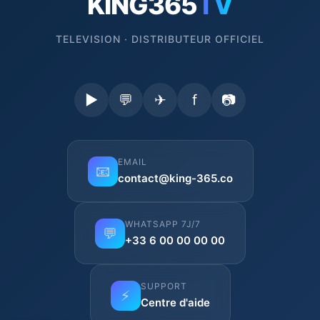
KING365
TV
TELEVISION · DISTRIBUTEUR OFFICIEL
▶
💬
✈
f
📷
EMAIL
📧
contact@king-365.co
WHATSAPP 7J/7
💬
+33 6 00 00 00 00
SUPPORT
⚡
Centre d'aide