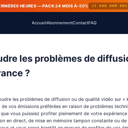
ERNIÈRES HEURES — PACK 24 MOIS À
-50%
3J 00H 00M 00S
Accueil
Abonnement
Contact
FAQ
re les problèmes de diffusio
rance ?
oudre les problèmes de diffusion ou de qualité vidéo sur «
nt de vos émissions préférées en raison de problèmes techn
 que vous puissiez profiter pleinement de votre expérience
ion en direct, de mise en mémoire tampon constante ou de 
ssous et vous serez bientôt en mesure de profiter de vos é