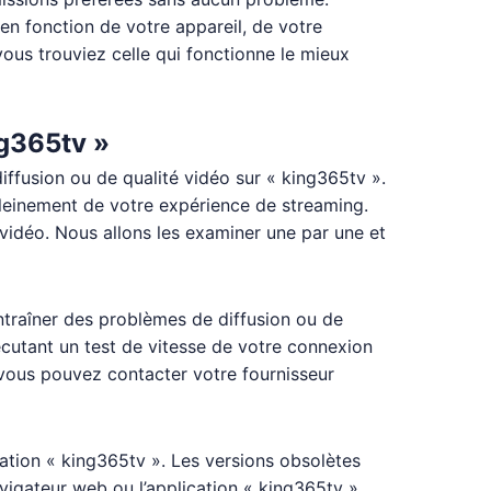
 en fonction de votre appareil, de votre
vous trouviez celle qui fonctionne le mieux
ng365tv »
ffusion ou de qualité vidéo sur « king365tv ».
pleinement de votre expérience de streaming.
 vidéo. Nous allons les examiner une par une et
entraîner des problèmes de diffusion ou de
écutant un test de vitesse de votre connexion
 vous pouvez contacter votre fournisseur
cation « king365tv ». Les versions obsolètes
vigateur web ou l’application «
king365tv
»