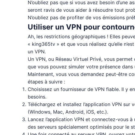
N’oubliez pas que si vous avez besoin d’une as
seront ravis de vous aider à résoudre tout pro
N’oubliez pas de profiter de vos émissions pré
Utiliser un VPN pour contourn
Ah, les restrictions géographiques ! Elles peuv
« king365tv » et que vous réalisez qu’elle n’est
un VPN.
Un VPN, ou Réseau Virtuel Privé, vous permet 
que vous pouvez simuler votre présence dans un
Maintenant, vous vous demandez peut-être comm
étapes à suivre :
Choisissez un fournisseur de VPN fiable. Il y e
besoins.
Téléchargez et installez l’application VPN sur
(Windows, Mac, Android, iOS, etc.).
Lancez l’application VPN et connectez-vous à 
des serveurs spécialement optimisés pour le str
Une fois connecté au serveur VPN, ouvrez votr