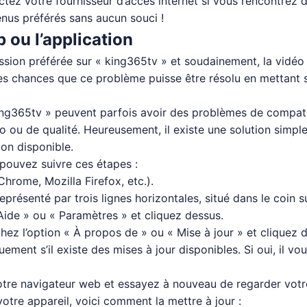
ctez votre fournisseur d’accès internet si vous rencontrez
enus préférés sans aucun souci !
 ou l’application
ission préférée sur « king365tv » et soudainement, la vidéo
rtes chances que ce problème puisse être résolu en mettant
ing365tv » peuvent parfois avoir des problèmes de compatib
o ou de qualité. Heureusement, il existe une solution simpl
ion disponible.
pouvez suivre ces étapes :
rome, Mozilla Firefox, etc.).
résenté par trois lignes horizontales, situé dans le coin su
Aide » ou « Paramètres » et cliquez dessus.
ez l’option « À propos de » ou « Mise à jour » et cliquez 
ement s’il existe des mises à jour disponibles. Si oui, il vo
votre navigateur web et essayez à nouveau de regarder votr
 votre appareil, voici comment la mettre à jour :