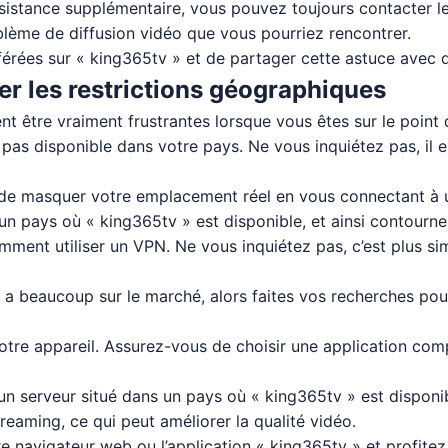
sistance supplémentaire, vous pouvez toujours contacter le
blème de diffusion vidéo que vous pourriez rencontrer.
férées sur « king365tv » et de partager cette astuce avec d’
er les restrictions géographiques
ent être vraiment frustrantes lorsque vous êtes sur le point
 pas disponible dans votre pays. Ne vous inquiétez pas, il exi
de masquer votre emplacement réel en vous connectant à un
 pays où « king365tv » est disponible, et ainsi contourner
ent utiliser un VPN. Ne vous inquiétez pas, c’est plus si
n a beaucoup sur le marché, alors faites vos recherches pou
 votre appareil. Assurez-vous de choisir une application com
un serveur situé dans un pays où « king365tv » est dispon
eaming, ce qui peut améliorer la qualité vidéo.
e navigateur web ou l’application « king365tv » et profite