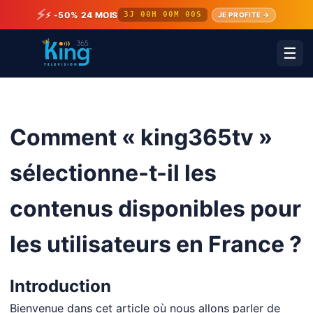
⚡
⚡ -50% 24 MOIS
3J 00H 00M 00S
JE PROFITE →
☰
Comment « king365tv »
sélectionne-t-il les
contenus disponibles pour
les utilisateurs en France ?
Introduction
Bienvenue dans cet article où nous allons parler de