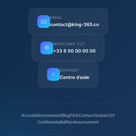
EMAIL
📧
contact@king-365.co
WHATSAPP 7J/7
💬
+33 6 00 00 00 00
SUPPORT
⚡
Centre d'aide
Accueil
Abonnement
Blog
FAQ
Contact
Guide
CGV
Confidentialité
Remboursement