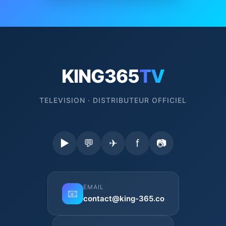
KING365
TV
TELEVISION · DISTRIBUTEUR OFFICIEL
▶
💬
✈
f
📷
EMAIL
📧
contact@king-365.co