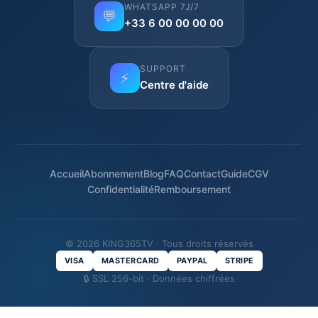
WHATSAPP 7J/7
💬
+33 6 00 00 00 00
SUPPORT
⚡
Centre d'aide
Accueil
Abonnement
Blog
FAQ
Contact
Guide
CGV
Confidentialité
Remboursement
© 2026 KING365TV · Tous droits réservés
VISA
MASTERCARD
PAYPAL
STRIPE
🔒 SSL 256-bit · Données chiffrées