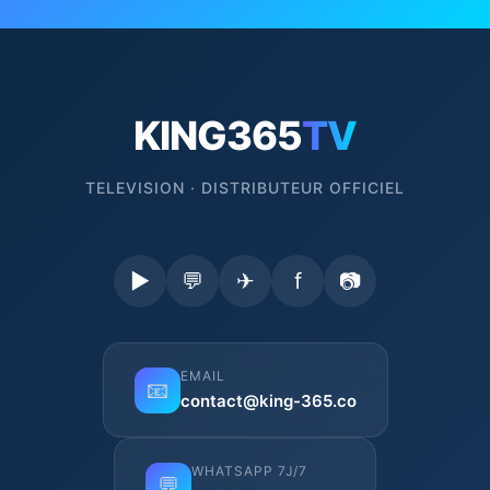
KING365
TV
TELEVISION · DISTRIBUTEUR OFFICIEL
▶
💬
✈
f
📷
EMAIL
📧
contact@king-365.co
WHATSAPP 7J/7
💬