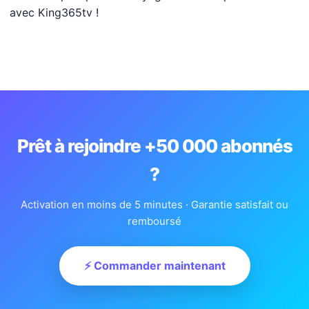
avec
King365tv
!
Prêt à rejoindre +50 000 abonnés
?
Activation en moins de 5 minutes · Garantie satisfait ou
remboursé
⚡ Commander maintenant