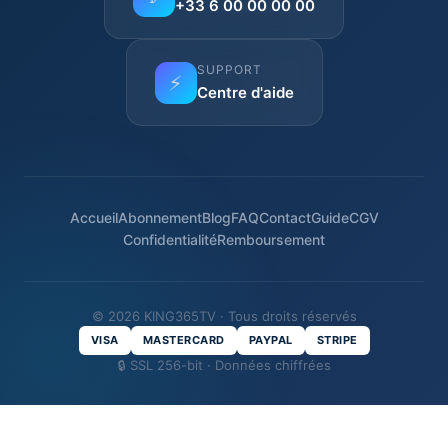
+33 6 00 00 00 00
SUPPORT
⚡
Centre d'aide
Accueil
Abonnement
Blog
FAQ
Contact
Guide
CGV
Confidentialité
Remboursement
© 2026 KING365TV · Tous droits réservés
VISA
MASTERCARD
PAYPAL
STRIPE
🔒 SSL 256-bit · Données chiffrées