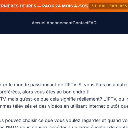
ERNIÈRES HEURES — PACK 24 MOIS À
-50%
3J 00H 00M 00S
Accueil
Abonnement
Contact
FAQ
orer le monde passionnant de l’IPTV. Si vous êtes un amate
préférées, alors vous êtes au bon endroit!
V, mais qu’est-ce que cela signifie réellement? L’IPTV, ou I
es télévisés et des vidéos en utilisant Internet plutôt que
ous pouvez choisir ce que vous voulez regarder et quand vous
Avec l’IPTV, vous pouvez accéder à un large éventail de cont