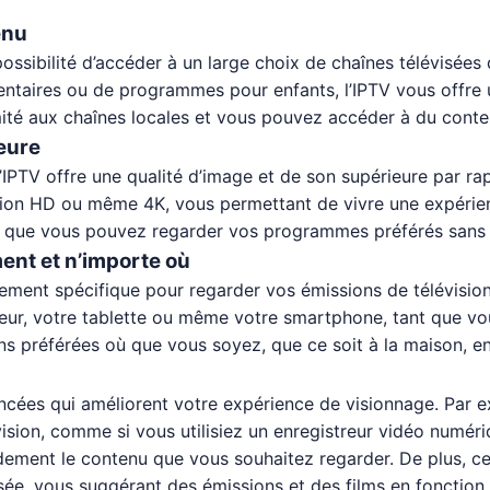
enu
 possibilité d’accéder à un large choix de chaînes télévisé
mentaires ou de programmes pour enfants, l’IPTV vous offre
limité aux chaînes locales et vous pouvez accéder à du cont
ieure
, l’IPTV offre une qualité d’image et de son supérieure par 
tion HD ou même 4K, vous permettant de vivre une expérien
fie que vous pouvez regarder vos programmes préférés sans i
ment et n’importe où
acement spécifique pour regarder vos émissions de télévisi
teur, votre tablette ou même votre smartphone, tant que vo
ns préférées où que vous soyez, que ce soit à la maison, 
ancées qui améliorent votre expérience de visionnage. Par
évision, comme si vous utilisiez un enregistreur vidéo numér
dement le contenu que vous souhaitez regarder. De plus, ce
ée, vous suggérant des émissions et des films en fonction