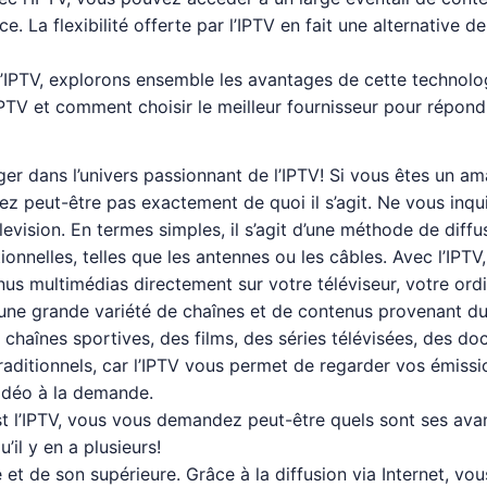
e. La flexibilité offerte par l’IPTV en fait une alternative 
’IPTV, explorons ensemble les avantages de cette technolo
IPTV et comment choisir le meilleur fournisseur pour répond
ger dans l’univers passionnant de l’IPTV! Si vous êtes un a
vez peut-être pas exactement de quoi il s’agit. Ne vous inq
elevision. En termes simples, il s’agit d’une méthode de dif
itionnelles, telles que les antennes ou les câbles. Avec l’IP
us multimédias directement sur votre téléviseur, votre ord
fre une grande variété de chaînes et de contenus provenant 
s chaînes sportives, des films, des séries télévisées, des d
n traditionnels, car l’IPTV vous permet de regarder vos émis
 vidéo à la demande.
t l’IPTV, vous vous demandez peut-être quels sont ses av
’il y en a plusieurs!
e et de son supérieure. Grâce à la diffusion via Internet, v