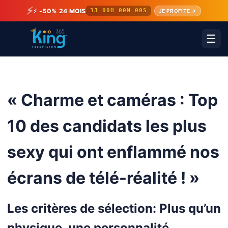
⚡
⚡ -50% 24 MOIS
3J 00H 00M 00S
JE PROFITE →
☰
« Charme et caméras : Top
10 des candidats les plus
sexy qui ont enflammé nos
écrans de télé-réalité ! »
Les critères de sélection: Plus qu’un
physique, une personnalité