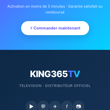
Activation en moins de 5 minutes · Garantie satisfait ou
remboursé
⚡ Commander maintenant
KING365
TV
TELEVISION · DISTRIBUTEUR OFFICIEL
▶
💬
✈
f
📷