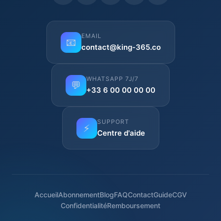
EMAIL
📧
contact@king-365.co
WHATSAPP 7J/7
💬
+33 6 00 00 00 00
SUPPORT
⚡
Centre d'aide
Accueil
Abonnement
Blog
FAQ
Contact
Guide
CGV
Confidentialité
Remboursement