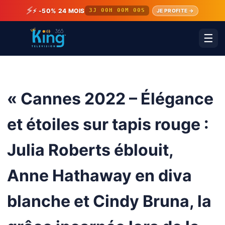
⚡
⚡ -50% 24 MOIS
3J 00H 00M 00S
JE PROFITE →
☰
« Cannes 2022 – Élégance
et étoiles sur tapis rouge :
Julia Roberts éblouit,
Anne Hathaway en diva
blanche et Cindy Bruna, la