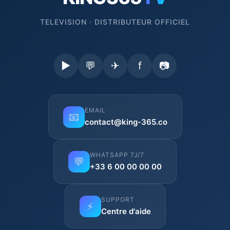
TELEVISION · DISTRIBUTEUR OFFICIEL
▶
💬
✈
f
📷
EMAIL
📧
contact@king-365.co
WHATSAPP 7J/7
💬
+33 6 00 00 00 00
SUPPORT
⚡
Centre d'aide