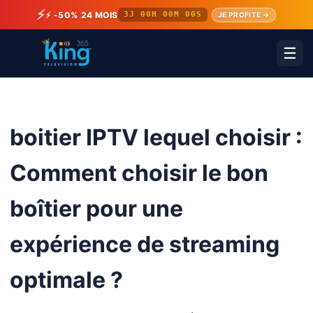
⚡
⚡ -50% 24 MOIS
3J 00H 00M 00S
JE PROFITE →
☰
boitier IPTV lequel choisir :
Comment choisir le bon
boîtier pour une
expérience de streaming
optimale ?