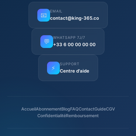
EMAIL
📧
contact@king-365.co
WHATSAPP 7J/7
💬
+33 6 00 00 00 00
SUPPORT
⚡
Centre d'aide
Accueil
Abonnement
Blog
FAQ
Contact
Guide
CGV
Confidentialité
Remboursement