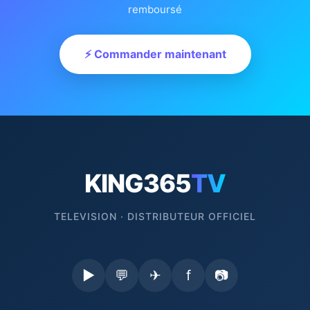
remboursé
⚡ Commander maintenant
KING365
TV
TELEVISION · DISTRIBUTEUR OFFICIEL
▶
💬
✈
f
📷