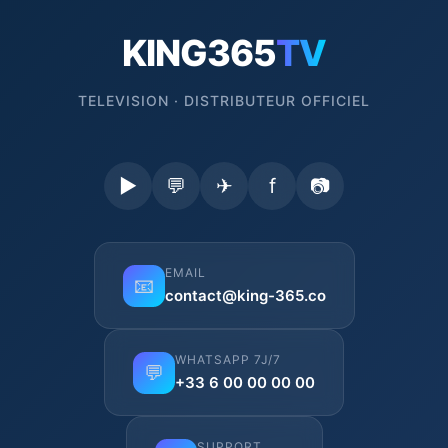
KING365
TV
TELEVISION · DISTRIBUTEUR OFFICIEL
▶
💬
✈
f
📷
EMAIL
📧
contact@king-365.co
WHATSAPP 7J/7
💬
+33 6 00 00 00 00
SUPPORT