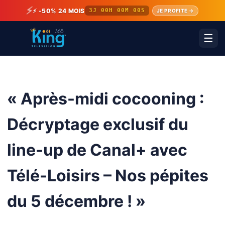
⚡
⚡ -50% 24 MOIS
3J 00H 00M 00S
JE PROFITE →
☰
« Après-midi cocooning :
Décryptage exclusif du
line-up de Canal+ avec
Télé-Loisirs – Nos pépites
du 5 décembre ! »