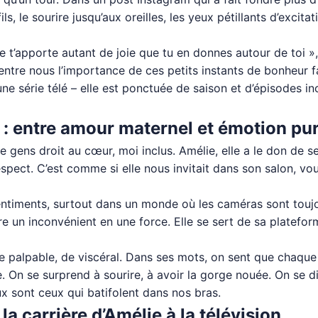
s, le sourire jusqu’aux oreilles, les yeux pétillants d’excita
e t’apporte autant de joie que tu en donnes autour de toi »,
entre nous l’importance de ces petits instants de bonheur fam
une série télé – elle est ponctuée de saison et d’épisodes in
: entre amour maternel et émotion pu
 de gens droit au cœur, moi inclus. Amélie, elle a le don de s
espect. C’est comme si elle nous invitait dans son salon, vo
 sentiments, surtout dans un monde où les caméras sont touj
tre un inconvénient en une force. Elle se sert de sa platef
e palpable, de viscéral. Dans ses mots, on sent que chaque
e. On se surprend à sourire, à avoir la gorge nouée. On se dit
aux sont ceux qui batifolent dans nos bras.
la carrière d’Amélie à la télévision