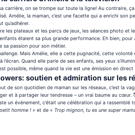
 sa carrière, on se trompe sur toute la ligne! Au contraire, 
sé. Amélie, la maman, c’est une facette qui a enrichi son p
ut qu’adhérer.
re les plateaux et les parcs de jeux, les séances photo et l
 enfants étaient sa plus grande performance. Eh bien, pour Am
te sa passion pour son métier.
hallenge. Mais Amélie, elle a cette pugnacité, cette volonté d
 à l’écran. Quand elle parle de ses enfants, ses yeux s’illum
 est possible, même quand la vie est une émission en direct 
llowers: soutien et admiration sur les 
 de son quotidien de maman sur les réseaux, c’est la vague
ger et à partager leur tendresse – un vrai baume au cœur. 
 juste un événement, c’était une célébration qui a rassembl
petit homme ! »
et de
« Trop mignon, tu es une super mama