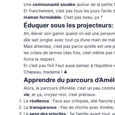
Une
communauté soudée
autour de la petite 
Et franchement, c’est pas tous les jours facile d
maman formidable
. C’est pas beau, ça ?
Éduquer sous les projecteurs: 
Ah, élever son gamin quand on est une personnali
elle sait jongler avec tout ça d’une main de maî
Mais attendez, c’est pas parce qu’elle est une p
les
crises de larmes
(des fois, c’est même pas l
force le respect.
Et c’est pas fini! Faut aussi penser à l’équilibre
Chapeau, madame ! 🎩
Apprendre du parcours d’Amélie
Alors, le parcours d’Amélie, c’est un peu comm
vie
, et ça, croyez-moi, c’est précieux.
La
résilience
: Face aux critiques, elle flanche
La
transparence
: Pas de chichis avec Amélie; 
Le
sens des priorités
: Sa famille avant tout, 