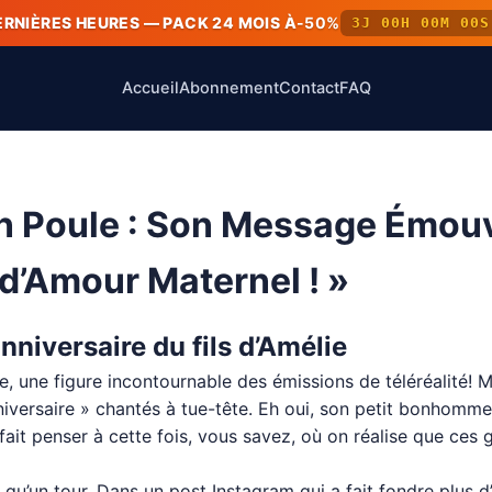
ERNIÈRES HEURES — PACK 24 MOIS À
-50%
3J 00H 00M 00S
Accueil
Abonnement
Contact
FAQ
 Poule : Son Message Émouv
 d’Amour Maternel ! »
nniversaire du fils d’Amélie
une figure incontournable des émissions de téléréalité! Mais
niversaire » chantés à tue-tête. Eh oui, son petit bonhomme
fait penser à cette fois, vous savez, où on réalise que ces 
it qu’un tour. Dans un post Instagram qui a fait fondre plus 