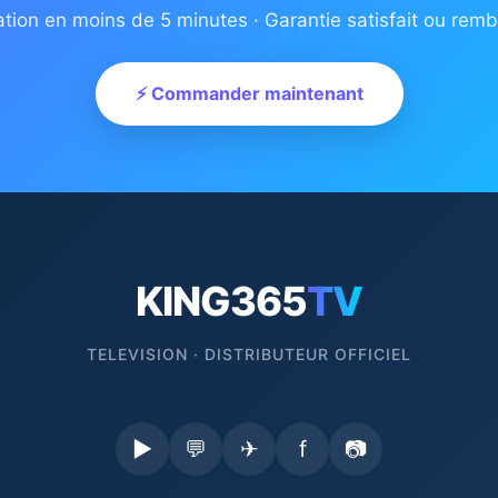
ation en moins de 5 minutes · Garantie satisfait ou rem
⚡ Commander maintenant
KING365
TV
TELEVISION · DISTRIBUTEUR OFFICIEL
▶
💬
✈
f
📷