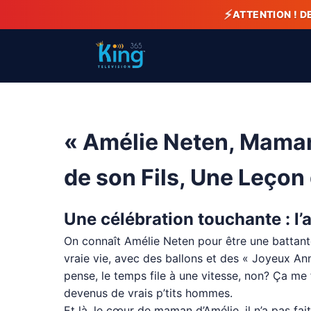
⚡
ATTENTION ! D
« Amélie Neten, Maman
de son Fils, Une Leçon
Une célébration touchante : l’a
On connaît Amélie Neten pour être une battante, 
vraie vie, avec des ballons et des « Joyeux An
pense, le temps file à une vitesse, non? Ça me 
devenus de vrais p’tits hommes.
Et là, le cœur de maman d’Amélie, il n’a pas fa