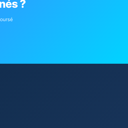
nés ?
boursé