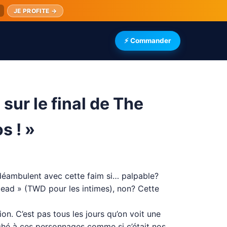
JE PROFITE →
⚡ Commander
sur le final de The
s ! »
 déambulent avec cette faim si… palpable?
 Dead » (TWD pour les intimes), non? Cette
on. C’est pas tous les jours qu’on voit une
taché à ces personnages comme si c’était nos