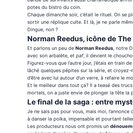
potes du bistro du coin.
Chaque dimanche soir, c’était le rituel. On se p
sortir une réplique culte. Et là, je ne parle mê
Dingue, non ?
Norman Reedus, icône de The W
Et parlons un peu de
Norman Reedus
, notre D
avec son arbalète, et
paf
, il devient le chouch
Figurez-vous que l’autre jour, j’étais en train
lâché quelques pépites sur la série, et croyez-m
d’être avec lui autour d’un verre, à refaire le m
Et le meilleur dans tout ça? Il a teasé des truc
mortels, on a juste envie de plonger la tête la 
Le final de la saga : entre m
Je ne sais pas pour vous, mais moi, l’annonce du
à danser la polka, impensable et pourtant telle
Les producteurs nous ont promis un
dénoueme