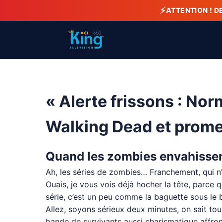
⚡
ATTENTION ! D
« Alerte frissons : No
Walking Dead et promet
Quand les zombies envahissent
Ah, les séries de zombies… Franchement, qui n
Ouais, je vous vois déjà hocher la tête, parce
série, c’est un peu comme la baguette sous le br
Allez, soyons sérieux deux minutes, on sait to
bande de survivants aussi charismatique affront