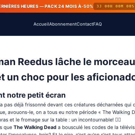
ERNIÈRES HEURES — PACK 24 MOIS À
-50%
3J 00H 00M 00S
Accueil
Abonnement
Contact
FAQ
rman Reedus lâche le morceau 
 un choc pour les aficionado
 notre petit écran
’a pas déjà frissonné devant ces créatures décharnées qui
 que, avouons-le, on a tous eu notre période « The Walking
as et le fromage sur la table : un incontournable! 🧟‍♂️
us que
The Walking Dead
a bousculé les codes de la télévisi
er l’apocalypse, hein? Et le pire, c’est qu’on s’est tous at