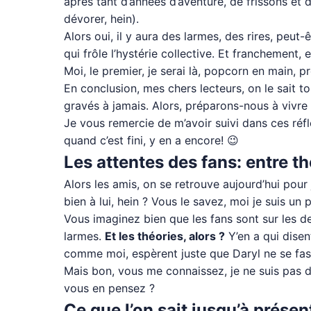
après tant d’années d’aventure, de frissons et d
dévorer, hein).
Alors oui, il y aura des larmes, des rires, peu
qui frôle l’hystérie collective. Et franchement,
Moi, le premier, je serai là, popcorn en main, pr
En conclusion, mes chers lecteurs, on le sait
gravés à jamais. Alors, préparons-nous à vivre 
Je vous remercie de m’avoir suivi dans ces ré
quand c’est fini, y en a encore! 😉
Les attentes des fans: entre t
Alors les amis, on se retrouve aujourd’hui pour
bien à lui, hein ? Vous le savez, moi je suis un p
Vous imaginez bien que les fans sont sur les d
larmes.
Et les théories, alors ?
Y’en a qui disent
comme moi, espèrent juste que Daryl ne se fas
Mais bon, vous me connaissez, je ne suis pas du
vous en pensez ?
Ce que l’on sait jusqu’à présen