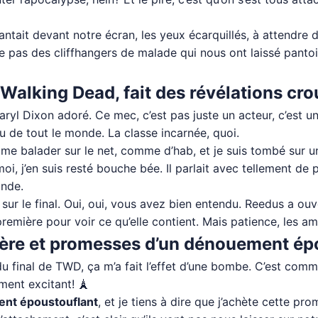
lantait devant notre écran, les yeux écarquillés, à attendre 
me pas des cliffhangers de malade qui nous ont laissé pantois
alking Dead, fait des révélations crou
aryl Dixon adoré. Ce mec, c’est pas juste un acteur, c’est un
ou de tout le monde. La classe incarnée, quoi.
 de me balader sur le net, comme d’hab, et je suis tombé sur
oi, j’en suis resté bouche bée. Il parlait avec tellement de p
onde.
s sur le final. Oui, oui, vous avez bien entendu. Reedus a ou
première pour voir ce qu’elle contient. Mais patience, les a
ystère et promesses d’un dénouement ép
 final de TWD, ça m’a fait l’effet d’une bombe. C’est comme 
ment excitant! 🗼
nt époustouflant
, et je tiens à dire que j’achète cette p