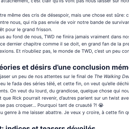
’attachement, c’est clair qu’ils vont pas nous laisser sur no
t-être même des cris de désespoir, mais une chose est sûre: c
 entre nous, qui n’a pas envie de voir notre bande de surviv
êt pour le grand frisson.
 tous au fond de nous, TWD ne finira jamais vraiment dans
ce dernier chapitre comme il se doit, en grand fan de la pr
flexions. Et n’oubliez pas, le monde de TWD, c’est un peu
héories et désirs d’une conclusion mé
 jaser un peu de nos attentes sur le final de
The Walking De
eu le fada des séries télé, et cette fin, on veut qu’elle déchi
ents. On veut du lourd, du grandiose, quelque chose qui nou
 que Rick pourrait revenir, d’autres parient sur un twist ave
se pas croquer… Pourquoi tant de cruauté ?! 😭
 genre à me laisser abattre. Je veux y croire, à cette fin qu
t: indices et teasers dévoilés