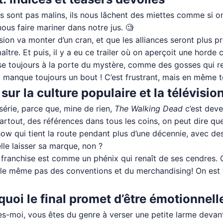
 sont pas malins, ils nous lâchent des miettes comme si on
nous faire mariner dans notre jus. 🧐
ension va monter d’un cran, et que les alliances seront plus
ître. Et puis, il y a eu ce trailer où on aperçoit une horde
isse toujours à la porte du mystère, comme des gosses qui re
l manque toujours un bout ! C’est frustrant, mais en même t
ur la culture populaire et la télévisio
 série, parce que, mine de rien,
The Walking Dead
c’est deve
rtout, des références dans tous les coins, on peut dire que
 show qui tient la route pendant plus d’une décennie, avec d
elle laisser sa marque, non ?
la franchise est comme un phénix qui renaît de ses cendres.
rle même pas des conventions et du merchandising! On est 
uoi le final promet d’être émotionnel
es-moi, vous êtes du genre à verser une petite larme devant 