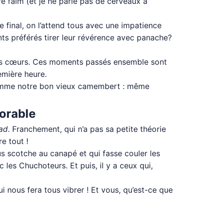
tre faim (et je ne parle pas de cerveaux à
e final, on l’attend tous avec une impatience
ants préférés tirer leur révérence avec panache?
 nos cœurs. Ces moments passés ensemble sont
emière heure.
 comme notre bon vieux camembert : même
morable
ad
. Franchement, qui n’a pas sa petite théorie
re tout !
s scotche au canapé et qui fasse couler les
c les Chuchoteurs. Et puis, il y a ceux qui,
i nous fera tous vibrer ! Et vous, qu’est-ce que