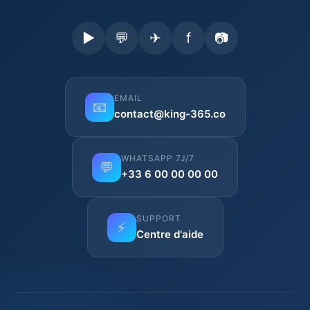
▶
💬
✈
f
📷
EMAIL
📧
contact@king-365.co
WHATSAPP 7J/7
💬
+33 6 00 00 00 00
SUPPORT
⚡
Centre d'aide