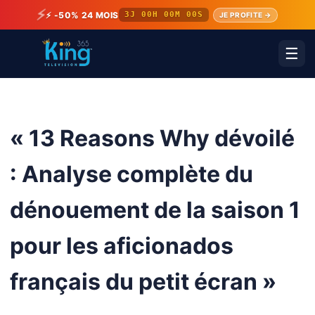
⚡
⚡ -50% 24 MOIS
3J 00H 00M 00S
JE PROFITE →
☰
« 13 Reasons Why dévoilé
: Analyse complète du
dénouement de la saison 1
pour les aficionados
français du petit écran »